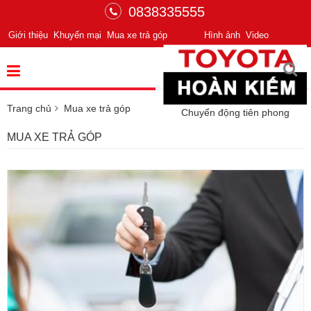
0838335555
Giới thiệu
Khuyến mại
Mua xe trả góp
Hình ảnh
Video
Trang chủ
Mua xe trả góp
Chuyển động tiên phong
MUA XE TRẢ GÓP