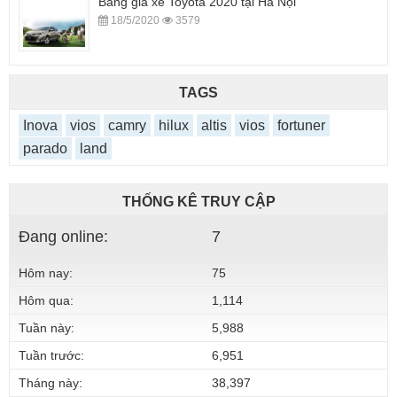
Bảng giá xe Toyota 2020 tại Hà Nội
18/5/2020
3579
TAGS
Inova
vios
camry
hilux
altis
vios
fortuner
parado
land
THỐNG KÊ TRUY CẬP
Đang online:
7
Hôm nay:
75
Hôm qua:
1,114
Tuần này:
5,988
Tuần trước:
6,951
Tháng này:
38,397