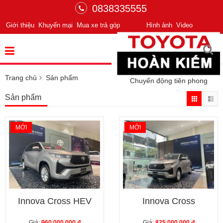
0838335555
Giới thiệu
Khuyến mại
Mua xe trả góp
Hình ảnh
Video
Trang chủ
Sản phẩm
Chuyển động tiên phong
Sản phẩm
MỚI
MỚI
Innova Cross HEV
Innova Cross
Giá:
960,000,000 đ
Giá:
825,000,000 đ