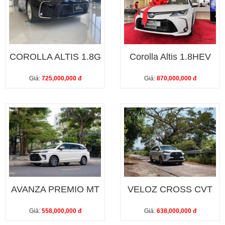
COROLLA ALTIS 1.8G
Corolla Altis 1.8HEV
Giá:
725,000,000 đ
Giá:
870,000,000 đ
AVANZA PREMIO MT
VELOZ CROSS CVT
Giá:
558,000,000 đ
Giá:
638,000,000 đ