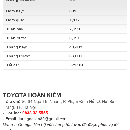
Hôm nay:
609
Hôm qua:
1,477
Tuần này:
7,999
Tuần trước:
6,951
Tháng này:
40,408
Tháng trước:
63,009
Tất cả:
529,956
TOYOTA HOÀN KIẾM
Số 94 Ngô Thì Nhậm, P. Phạm Đình Hổ, Q. Hai Bà
- Địa chỉ:
Trưng, TP. Hà Nội
- Hotline:
0838.33.5555
-
Email:
luungoctien89@gmail.com
Đừng ngần ngại liên hệ với chúng tôi trước để được phục vụ tốt