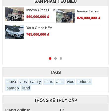
SẢN PHẨM TIÊU BIỂU
Yaris Cross
Vios 1.5G (CVT)
650,000,000 đ
545,000,000 đ
Vios 1.5E (CVT)
488,000,000 đ
TAGS
Inova
vios
camry
hilux
altis
vios
fortuner
parado
land
THỐNG KÊ TRUY CẬP
Đang online:
12