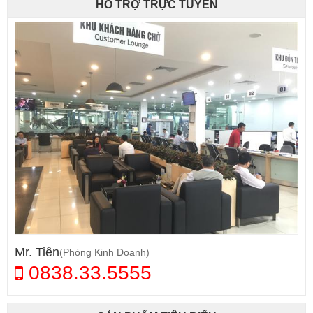
HỖ TRỢ TRỰC TUYẾN
Mr. Tiên
(Phòng Kinh Doanh)
0838.33.5555