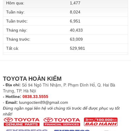
Hôm qua:
1,477
Tuần này:
8,024
Tuần trước:
6,951
Tháng này:
40,433
Tháng trước:
63,009
Tất cả:
529,981
TOYOTA HOÀN KIẾM
Số 94 Ngô Thì Nhậm, P. Phạm Đình Hổ, Q. Hai Bà
- Địa chỉ:
Trưng, TP. Hà Nội
- Hotline:
0838.33.5555
-
Email:
luungoctien89@gmail.com
Đừng ngần ngại liên hệ với chúng tôi trước để được phục vụ tốt
nhất!