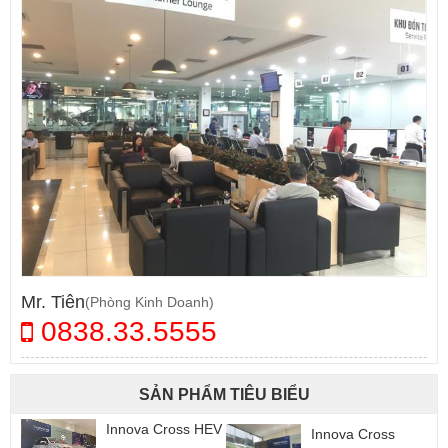
Mr. Tiên
(Phòng Kinh Doanh)
0838.33.5555
SẢN PHẨM TIÊU BIỂU
s HEV
Yaris Cross
Innova Cross