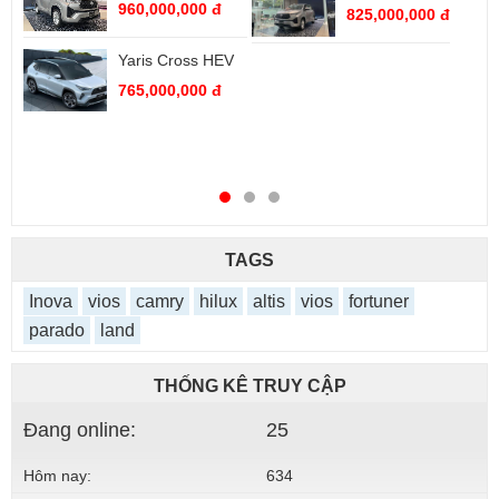
 đ
650,000,000 đ
825,000,000 đ
HEV
Vios 1.5E (CVT)
 đ
488,000,000 đ
TAGS
Inova
vios
camry
hilux
altis
vios
fortuner
parado
land
THỐNG KÊ TRUY CẬP
Đang online:
25
Hôm nay:
634