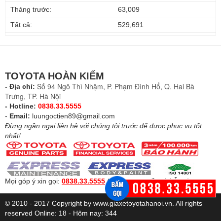
Tháng trước:
63,009
Tất cả:
529,691
TOYOTA HOÀN KIẾM
Số 94 Ngô Thì Nhậm, P. Phạm Đình Hổ, Q. Hai Bà
- Địa chỉ:
Trưng, TP. Hà Nội
- Hotline:
0838.33.5555
-
Email:
luungoctien89@gmail.com
Đừng ngần ngại liên hệ với chúng tôi trước để được phục vụ tốt
nhất!
Mọi góp ý xin gọi:
0838.33.5555
(
Để được tư vấn và hỗ trợ
)
© 2010 - 2017 Copyright by www.giaxetoyotahanoi.vn. All rights
reserved
Online: 18 - Hôm nay: 344