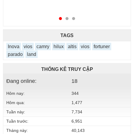
TAGS
Inova
vios
camry
hilux
altis
vios
fortuner
parado
land
THỐNG KÊ TRUY CẬP
Đang online:
18
Hôm nay:
344
Hôm qua:
1,477
Tuần này:
7,734
Tuần trước:
6,951
Tháng này:
40,143