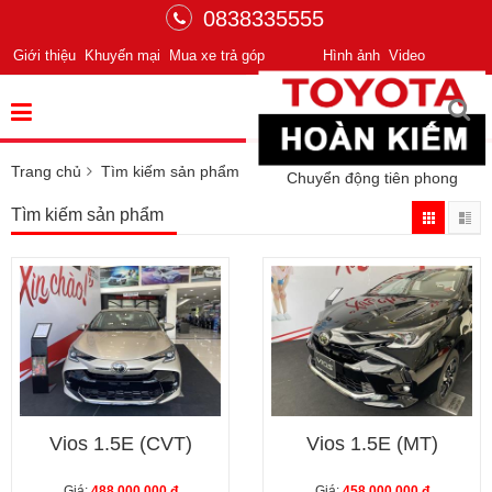
0838335555
Giới thiệu
Khuyến mại
Mua xe trả góp
Hình ảnh
Video
Trang chủ
Tìm kiếm sản phẩm
Chuyển động tiên phong
Tìm kiếm sản phẩm
Vios 1.5E (CVT)
Vios 1.5E (MT)
Giá:
488,000,000 đ
Giá:
458,000,000 đ