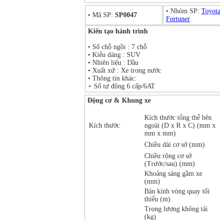
• Nhóm SP:
Toyot
• Mã SP:
SP0047
Fortuner
Kiến tạo hành trình
• Số chỗ ngồi : 7 chỗ
• Kiểu dáng : SUV
• Nhiên liệu : Dầu
• Xuất xứ : Xe trong nước
• Thông tin khác:
+ Số tự động 6 cấp/6AT
Động cơ & Khung xe
Kích thước tổng thể bên
Kích thước
ngoài (D x R x C) (mm x
mm x mm)
Chiều dài cơ sở (mm)
Chiều rộng cơ sở
(Trước/sau) (mm)
Khoảng sáng gầm xe
(mm)
Bán kính vòng quay tối
thiểu (m)
Trọng lượng không tải
(kg)