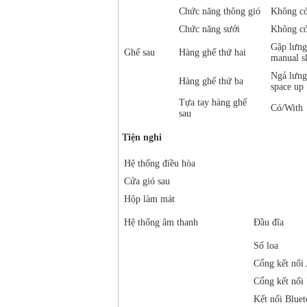
Chức năng thông gió
Không có
Chức năng sưởi
Không có
Gập lưng
Ghế sau
Hàng ghế thứ hai
manual sl
Ngả lưng
Hàng ghế thứ ba
space up
Tựa tay hàng ghế
Có/With
sau
Tiện nghi
Hệ thống điều hòa
Cửa gió sau
Hộp làm mát
Hệ thống âm thanh
Đầu đĩa
Số loa
Cổng kết nố
Cổng kết nối
Kết nối Bluet