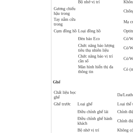
Bộ nhớ vị trí
Khôn
Gương chiếu
Chốn
hậu trong
Tay nắm cửa
Mạ c
trong
Cụm đồng hồ
Loại đồng hồ
Optit
Đèn báo Eco
Có/W
Chức năng báo lượng
Có/W
tiêu thụ nhiên liệu
Chức năng báo vị trí
Có/W
cần số
Màn hình hiển thị đa
Có (m
thông tin
Ghế
Chất liệu bọc
Da/Leath
ghế
Ghế trước
Loại ghế
Loại thể 
Điều chỉnh ghế lái
Chỉnh đi
Điều chỉnh ghế hành
Chỉnh đi
khách
Bộ nhớ vị trí
Không có