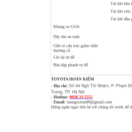
Túi khí bên 
Túi khí rèm
Túi khí đầu 
Khung xe GOA
Dây đai an toàn
Ghế có cấu trúc giảm chấn
thương cổ
Cột lái tự đổ
Bàn đạp phanh tự đổ
TOYOTA HOÀN KIẾM
Số 94 Ngô Thì Nhậm, P. Phạm Đì
- Địa chỉ:
Trưng, TP. Hà Nội
- Hotline:
0838.33.5555
-
Email:
luungoctien89@gmail.com
Đừng ngần ngại liên hệ với chúng tôi trước để đ