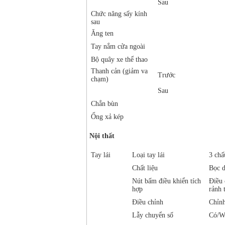
Sau
Chức năng sấy kính
sau
Ăng ten
Tay nắm cửa ngoài
Bộ quây xe thể thao
Thanh cản (giảm va
Trước
chạm)
Sau
Chắn bùn
Ống xả kép
Nội thất
Tay lái
Loại tay lái
3 chấ
Chất liệu
Bọc d
Nút bấm điều khiển tích
Điều 
hợp
rảnh 
Điều chỉnh
Chỉnh
Lẫy chuyển số
Có/W