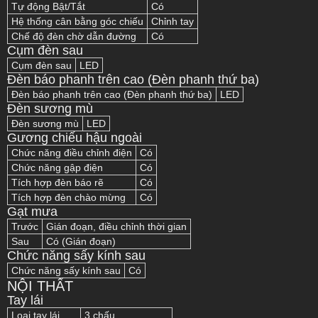
Tự động Bật/Tắt
Có
Hệ thống cân bằng góc chiếu
Chỉnh tay
Chế độ đèn chờ dẫn đường
Có
Cụm đèn sau
Cụm đèn sau
LED
Đèn báo phanh trên cao (Đèn phanh thứ ba)
Đèn báo phanh trên cao (Đèn phanh thứ ba)
LED
Đèn sương mù
Đèn sương mù
LED
Gương chiếu hậu ngoài
Chức năng điều chỉnh điện
Có
Chức năng gập điện
Có
Tích hợp đèn báo rẽ
Có
Tích hợp đèn chào mừng
Có
Gạt mưa
Trước
Gián đoạn, điều chỉnh thời gian
Sau
Có (Gián đoạn)
Chức năng sấy kính sau
Chức năng sấy kính sau
Có
NỘI THẤT
Tay lái
Loại tay lái
3 chấu