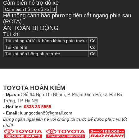
Cảm biến hỗ trợ đỗ xe
Cảm biến hỗ trợ đỗ xe
8
Hệ thống cảnh báo phương tiện cắt ngang phía sau
(RCTA)
AN TOÀN BỊ ĐỘNG
Túi khí
Túi khí người lái & hành khách phía trước
Có
Túi khí rèm
Có
Túi khí bên hông phía trước
Có
TOYOTA HOÀN KIẾM
Số 94 Ngô Thì Nhậm, P. Phạm Đình Hổ, Q. Hai Bà
- Địa chỉ:
Trưng, TP. Hà Nội
- Hotline:
0838.33.5555
-
Email:
luungoctien89@gmail.com
Đừng ngần ngại liên hệ với chúng tôi trước để được phục vụ tốt
nhất!