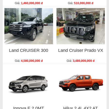
Giá:
1,460,000,000 đ
Giá:
510,000,000 đ
Land CRUISER 300
Land Cruiser Prado VX
Giá:
4,580,000,000 đ
Giá:
3,480,000,000 đ
Innova E 2.0MT
Hilux 2.4L 4X2 AT