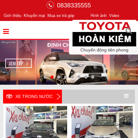
0838335555
Giới thiệu
Khuyến mại
Mua xe trả góp
Hình ảnh
Video
Chuyển động tiên phong
XEM TIẾP
XE TRONG NƯỚC