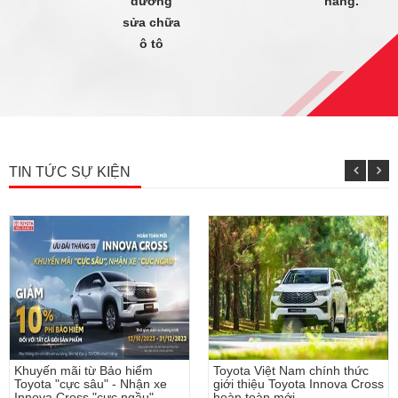
dưỡng
hãng.
sửa chữa
ô tô
TIN TỨC SỰ KIỆN
huyến mãi từ Bảo hiểm
Toyota Việt Nam chính thức
C
oyota "cực sâu" - Nhận xe
giới thiệu Toyota Innova Cross
h
nnova Cross "cực ngầu"
hoàn toàn mới
c