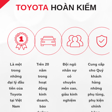
TOYOTA
HOÀN KIẾM
Là một
Trên 20
Đội ngũ
Cung cấp
trong
năm
nhân sự
cho Quý
những
trong
có
khách
đại lý đầu
hoạt
chuyên
hàng
tiên của
động
môn cao,
những
Toyota
kinh
giàu kinh
phụ tùng,
tại Việt
doanh,
nghiệm
phụ kiện
Nam
bảo
chính