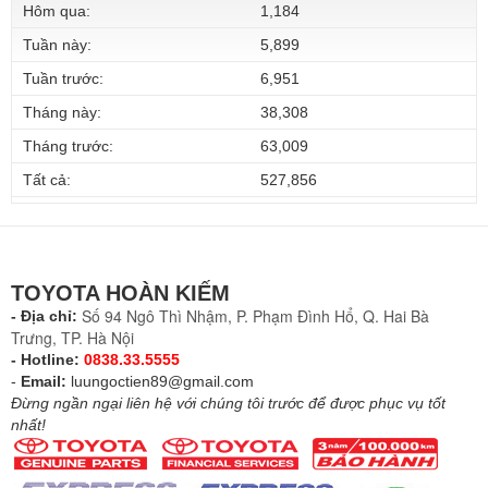
Hôm qua:
1,184
Tuần này:
5,899
Tuần trước:
6,951
Tháng này:
38,308
Tháng trước:
63,009
Tất cả:
527,856
TOYOTA HOÀN KIẾM
Số 94 Ngô Thì Nhậm, P. Phạm Đình Hổ, Q. Hai Bà
- Địa chỉ:
Trưng, TP. Hà Nội
- Hotline:
0838.33.5555
-
Email:
luungoctien89@gmail.com
Đừng ngần ngại liên hệ với chúng tôi trước để được phục vụ tốt
nhất!