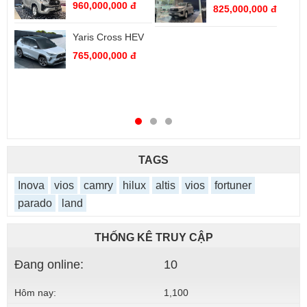
960,000,000 đ
825,000,000 đ
Yaris Cross HEV
765,000,000 đ
TAGS
Inova
vios
camry
hilux
altis
vios
fortuner
parado
land
THỐNG KÊ TRUY CẬP
Đang online:
10
Hôm nay:
1,100