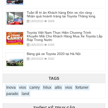
Tuần lễ tri ân Khách hàng Đón xe rộn ràng -
Nhận quà hoành tráng tại Toyota Thăng long.
18/5/2020
3668
Toyota Việt Nam Thực Hiện Chương Trình
Khuyến Mãi Cho Khách Hàng Mua Xe Toyota Lắp
Ráp Trong Nước
18/5/2020
4285
Bảng giá xe Toyota 2020 tại Hà Nội
18/5/2020
3582
TAGS
Inova
vios
camry
hilux
altis
vios
fortuner
parado
land