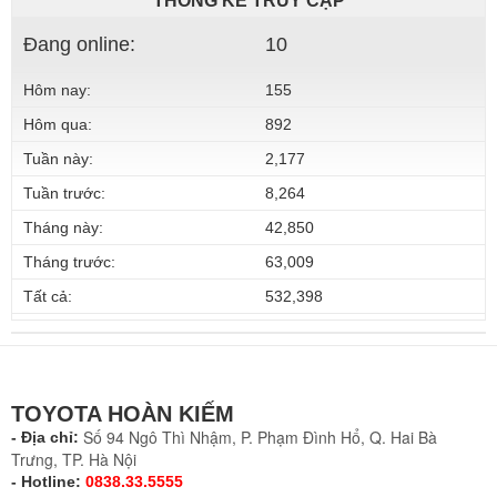
THỐNG KÊ TRUY CẬP
Đang online:
10
Hôm nay:
155
Hôm qua:
892
Tuần này:
2,177
Tuần trước:
8,264
Tháng này:
42,850
Tháng trước:
63,009
Tất cả:
532,398
TOYOTA HOÀN KIẾM
Số 94 Ngô Thì Nhậm, P. Phạm Đình Hổ, Q. Hai Bà
- Địa chỉ:
Trưng, TP. Hà Nội
- Hotline:
0838.33.5555