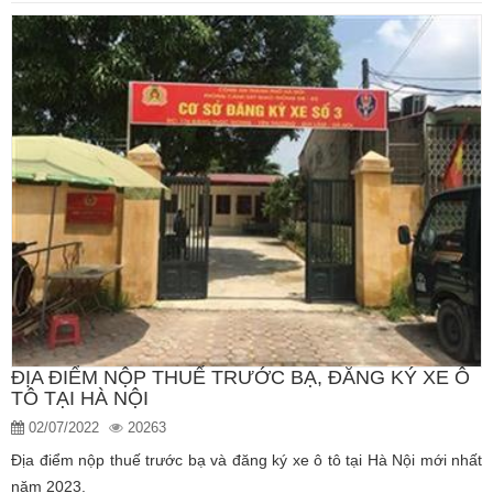
ĐỊA ĐIỂM NỘP THUẾ TRƯỚC BẠ, ĐĂNG KÝ XE Ô
TÔ TẠI HÀ NỘI
02/07/2022
20263
Địa điểm nộp thuế trước bạ và đăng ký xe ô tô tại Hà Nội mới nhất
năm 2023.