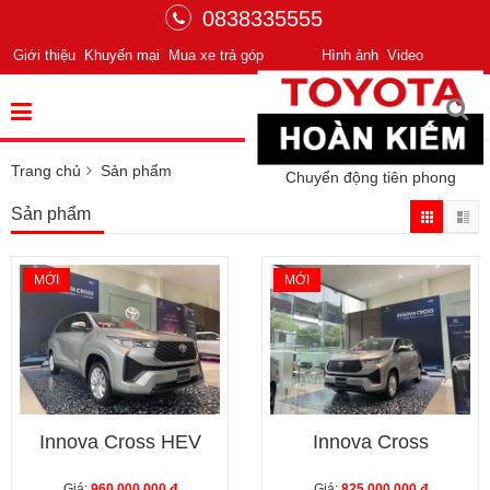
0838335555
Giới thiệu
Khuyến mại
Mua xe trả góp
Hình ảnh
Video
Trang chủ
Sản phẩm
Chuyển động tiên phong
Sản phẩm
MỚI
MỚI
Innova Cross HEV
Innova Cross
Giá:
960,000,000 đ
Giá:
825,000,000 đ