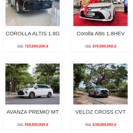
COROLLA ALTIS 1.8G
Corolla Altis 1.8HEV
Giá:
725,000,000 đ
Giá:
870,000,000 đ
AVANZA PREMIO MT
VELOZ CROSS CVT
Giá:
558,000,000 đ
Giá:
638,000,000 đ