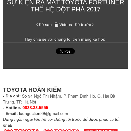
SỰ KIỆN RA MẮT TOYOTA FORTUNER
THẾ HỆ ĐỘT PHÁ 2017
Kế sau
Videos
Kế trước
Hãy chia sẻ với chúng tôi trên mạng xã hội:
TOYOTA HOÀN KIẾM
Số 94 Ngô Thì Nhậm, P. Phạm Đình Hổ, Q. Hai Bà
- Địa chỉ:
Trưng, TP. Hà Nội
- Hotline:
0838.33.5555
-
Email:
luungoctien89@gmail.com
Đừng ngần ngại liên hệ với chúng tôi trước để được phục vụ tốt
nhất!