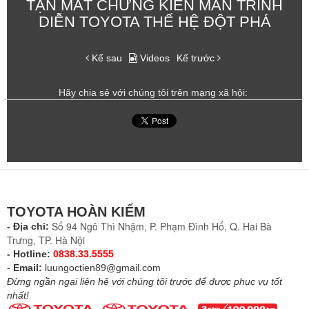
TẬN MẮT CHỨNG KIẾN MÀN TRÌNH
DIỄN TOYOTA THẾ HỆ ĐỘT PHÁ
Kế sau
Videos
Kế trước
Hãy chia sẻ với chúng tôi trên mạng xã hội:
TOYOTA HOÀN KIẾM
Số 94 Ngô Thì Nhậm, P. Phạm Đình Hổ, Q. Hai Bà
- Địa chỉ:
Trưng, TP. Hà Nội
- Hotline:
0838.33.5555
-
Email:
luungoctien89@gmail.com
Đừng ngần ngại liên hệ với chúng tôi trước để được phục vụ tốt
nhất!