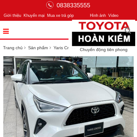
0838335555
Giới thiệu
Khuyến mại
Mua xe trả góp
Hình ảnh
Video
Trang chủ
Sản phẩm
Yaris Cross
Chuyển động tiên phong