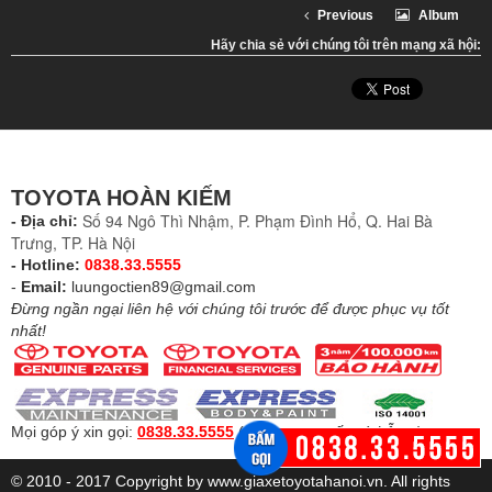
Previous
Album
Hãy chia sẻ với chúng tôi trên mạng xã hội:
TOYOTA HOÀN KIẾM
Số 94 Ngô Thì Nhậm, P. Phạm Đình Hổ, Q. Hai Bà
- Địa chỉ:
Trưng, TP. Hà Nội
- Hotline:
0838.33.5555
-
Email:
luungoctien89@gmail.com
Đừng ngần ngại liên hệ với chúng tôi trước để được phục vụ tốt
nhất!
Mọi góp ý xin gọi:
0838.33.5555
(
Để được tư vấn và hỗ trợ
)
© 2010 - 2017 Copyright by www.giaxetoyotahanoi.vn. All rights