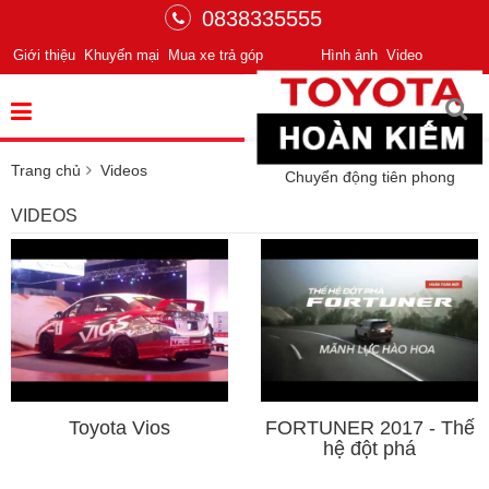
0838335555
Giới thiệu
Khuyến mại
Mua xe trả góp
Hình ảnh
Video
Trang chủ
Videos
Chuyển động tiên phong
VIDEOS
Toyota Vios
FORTUNER 2017 - Thế
hệ đột phá