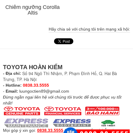
Chiêm ngưỡng Corolla
Altis
Hãy chia sẻ với chúng tôi trên mạng xã hội:
TOYOTA HOÀN KIẾM
Số 94 Ngô Thì Nhậm, P. Phạm Đình Hổ, Q. Hai Bà
- Địa chỉ:
Trưng, TP. Hà Nội
- Hotline:
0838.33.5555
-
Email:
luungoctien89@gmail.com
Đừng ngần ngại liên hệ với chúng tôi trước để được phục vụ tốt
nhất!
Mọi góp ý xin gọi:
0838.33.5555
(
Để được tư vấn và hỗ trợ
)