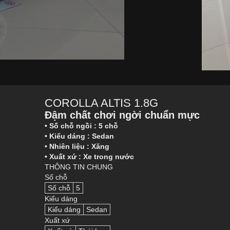
COROLLA ALTIS 1.8G
Đậm chất chơi ngời chuẩn mực
• Số chỗ ngồi : 5 chỗ
• Kiểu dáng : Sedan
• Nhiên liệu : Xăng
• Xuất xứ : Xe trong nước
THÔNG TIN CHUNG
Số chỗ
Số chỗ
5
Kiểu dáng
Kiểu dáng
Sedan
Xuất xứ