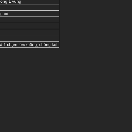
ộng 1 vùng
g có
cả 1 chạm lên/xuống, chống kẹt