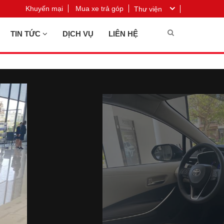
Khuyến mại
Mua xe trả góp
Thư viện
TIN TỨC
DỊCH VỤ
LIÊN HỆ