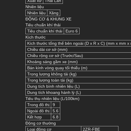
Xuất xứ
Thái Lan
Nhiên liệu
Nhiên liệu
Xăng
ĐỘNG CƠ & KHUNG XE
Tiêu chuẩn khí thải
Tiêu chuẩn khí thải
Euro 6
Kích thước
Kích thước tổng thể bên ngoài (D x R x C) (mm x mm x
Chiều dài cơ sở (mm)
Chiều rộng cơ sở (Trước/Sau)
Khoảng sáng gầm xe (mm)
Bán kính vòng quay tối thiểu (m)
Trọng lượng không tải (kg)
Trọng lượng toàn tải (kg)
Dung tích bình nhiên liệu (L)
Dung tích khoang hành lý (L)
Tiêu thụ nhiên liệu (L/100km)
Trong đô thị
9
Ngoài đô thị
5.6
Kết hợp
6.8
Động cơ thường
Loại động cơ
2ZR-FBE