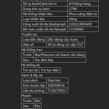
Số xy lanh/Cách bố trí
4/Thẳng hàng
Dung tích xy lanh
1798
Hệ thống nhiên liệu
Phun xăng điện tử
Loại nhiên liệu
Xăng
Công suất tối đa (kw)hp/vph
(103)138/6400
Mô men xoắn tối đa Nm/vph
172/4000
Truyền lực
Loại dẫn động
Dẫn động cầu trước
Hộp số
Số tự động vô cấp CVT
Hệ thống treo
Trước
MacPherson với thanh cân bằng
Sau
Tay đòn kép
Hệ thống lái
Trợ lực lái
Trợ lực điện
Vành & lốp xe
Loại vành
Hợp kim
Kích thước lốp
205/55R16
Lốp dự phòng
T125/70D17
Phanh
Trước
Đĩa
Sau
Đĩa