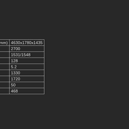
 mm)
4630x1780x1435
2700
1531/1548
128
5.2
1330
1720
50
468