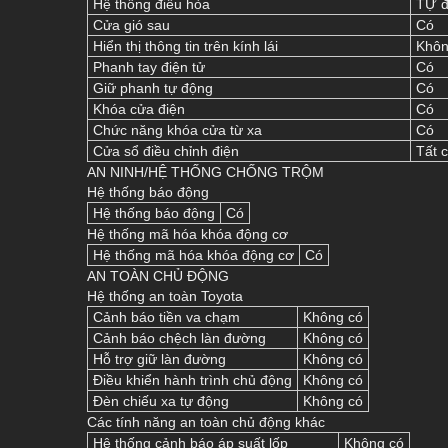
Hệ thống điều hòa
TỰ đ
Cửa gió sau
Có
Hiển thị thông tin trên kính lái
Khôn
Phanh tay điện tử
Có
Giữ phanh tự động
Có
Khóa cửa điện
Có
Chức năng khóa cửa từ xa
Có
Cửa sổ điều chỉnh điện
Tất 
AN NINH/HỆ THỐNG CHỐNG TRỘM
Hệ thống báo động
Hệ thống báo động
Có
Hệ thống mã hóa khóa động cơ
Hệ thống mã hóa khóa động cơ
Có
AN TOÀN CHỦ ĐỘNG
Hệ thống an toàn Toyota
Cảnh báo tiền va chạm
Không có
Cảnh báo chệch làn đường
Không có
Hỗ trợ giữ làn đường
Không có
Điều khiển hành trình chủ động
Không có
Đèn chiếu xa tự động
Không có
Các tính năng an toàn chủ động khác
Hệ thống cảnh báo áp suất lốp
Không có