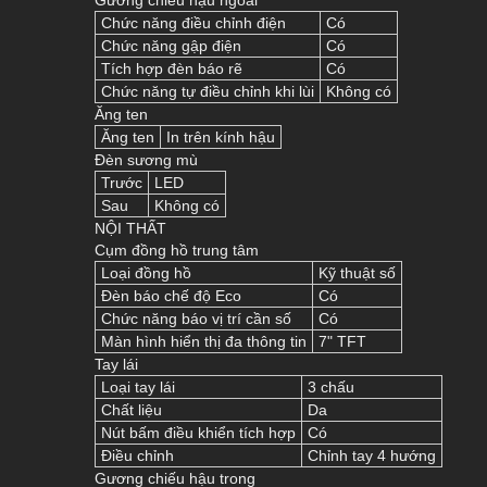
Gương chiếu hậu ngoài
Chức năng điều chỉnh điện
Có
Chức năng gập điện
Có
Tích hợp đèn báo rẽ
Có
Chức năng tự điều chỉnh khi lùi
Không có
Ăng ten
Ăng ten
In trên kính hậu
Đèn sương mù
Trước
LED
Sau
Không có
NỘI THẤT
Cụm đồng hồ trung tâm
Loại đồng hồ
Kỹ thuật số
Đèn báo chế độ Eco
Có
Chức năng báo vị trí cần số
Có
Màn hình hiển thị đa thông tin
7" TFT
Tay lái
Loại tay lái
3 chấu
Chất liệu
Da
Nút bấm điều khiển tích hợp
Có
Điều chỉnh
Chỉnh tay 4 hướng
Gương chiếu hậu trong