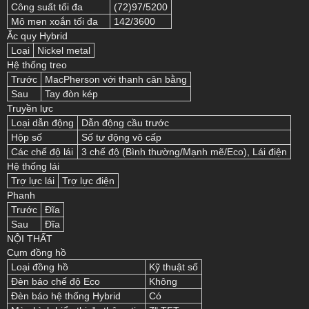
Công suất tối đa
(72)97/5200
Mô men xoắn tối đa
142/3600
Ắc quy Hybrid
Loại
Nickel metal
Hệ thống treo
Trước
MacPherson với thanh cân bằng
Sau
Tay đòn kép
Truyền lực
Loại dẫn động
Dẫn động cầu trước
Hộp số
Số tự động vô cấp
Các chế độ lái
3 chế độ (Bình thường/Mạnh mẽ/Eco), Lái điện
Hệ thống lái
Trợ lực lái
Trợ lực điện
Phanh
Trước
Đĩa
Sau
Đĩa
NỘI THẤT
Cụm đồng hồ
Loại đồng hồ
Kỹ thuật số
Đèn báo chế độ Eco
Không
Đèn báo hệ thống Hybrid
Có