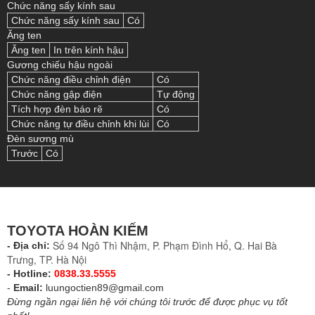
Chức năng sấy kính sau
Chức năng sấy kính sau
Có
Ăng ten
Ăng ten
In trên kính hậu
Gương chiếu hậu ngoài
Chức năng điều chỉnh điện
Có
Chức năng gập điện
Tự động
Tích hợp đèn báo rẽ
Có
Chức năng tự điều chỉnh khi lùi
Có
Đèn sương mù
Trước
Có
TOYOTA HOÀN KIẾM
Số 94 Ngô Thì Nhậm, P. Phạm Đình Hổ, Q. Hai Bà
- Địa chỉ:
Trưng, TP. Hà Nội
- Hotline:
0838.33.5555
-
Email:
luungoctien89@gmail.com
Đừng ngần ngại liên hệ với chúng tôi trước để được phục vụ tốt