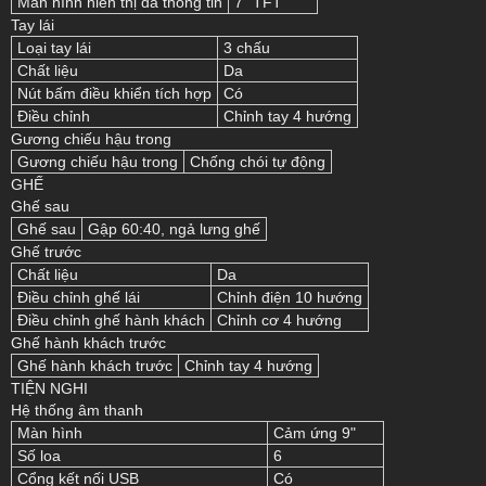
Màn hình hiển thị đa thông tin
7" TFT
Tay lái
Loại tay lái
3 chấu
Chất liệu
Da
Nút bấm điều khiển tích hợp
Có
Điều chỉnh
Chỉnh tay 4 hướng
Gương chiếu hậu trong
Gương chiếu hậu trong
Chống chói tự động
GHẾ
Ghế sau
Ghế sau
Gập 60:40, ngả lưng ghế
Ghế trước
Chất liệu
Da
Điều chỉnh ghế lái
Chỉnh điện 10 hướng
Điều chỉnh ghế hành khách
Chỉnh cơ 4 hướng
Ghế hành khách trước
Ghế hành khách trước
Chỉnh tay 4 hướng
TIỆN NGHI
Hệ thống âm thanh
Màn hình
Cảm ứng 9"
Số loa
6
Cổng kết nối USB
Có