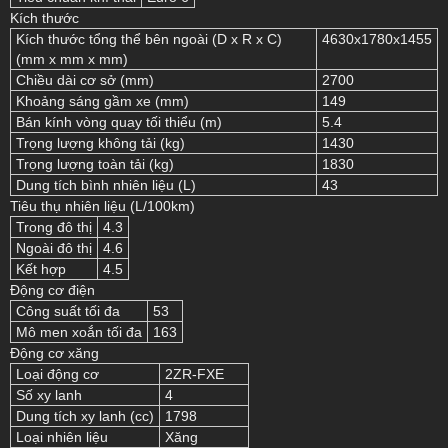
Kích thước
Kích thước tổng thể bên ngoài (D x R x C)
4630x1780x1455
(mm x mm x mm)
Chiều dài cơ sở (mm)
2700
Khoảng sáng gầm xe (mm)
149
Bán kính vòng quay tối thiểu (m)
5.4
Trọng lượng không tải (kg)
1430
Trọng lượng toàn tải (kg)
1830
Dung tích bình nhiên liệu (L)
43
Tiêu thụ nhiên liệu (L/100km)
Trong đô thị
4.3
Ngoài đô thị
4.6
Kết hợp
4.5
Động cơ điện
Công suất tối đa
53
Mô men xoắn tối đa
163
Động cơ xăng
Loại động cơ
2ZR-FXE
Số xy lanh
4
Dung tích xy lanh (cc)
1798
Loại nhiên liệu
Xăng