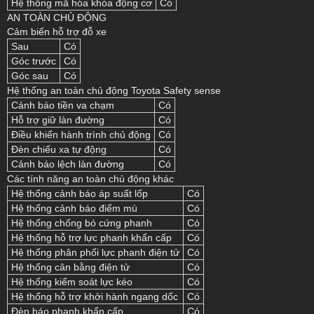
Hệ thống mã hóa khóa động cơ
Có
AN TOÀN CHỦ ĐỘNG
Cảm biến hỗ trợ đỗ xe
Sau
Có
Góc trước
Có
Góc sau
Có
Hệ thống an toàn chủ động Toyota Safety sense
Cảnh báo tiền va chạm
Có
Hỗ trợ giữ làn đường
Có
Điều khiển hành trình chủ động
Có
Đèn chiếu xa tự động
Có
Cảnh báo lệch làn đường
Có
Các tính năng an toàn chủ động khác
Hệ thống cảnh báo áp suất lốp
Có
Hệ thống cảnh báo điểm mù
Có
Hệ thống chống bó cứng phanh
Có
Hệ thống hỗ trợ lực phanh khẩn cấp
Có
Hệ thống phân phối lực phanh điện tử
Có
Hệ thống cân bằng điện tử
Có
Hệ thống kiểm soát lực kéo
Có
Hệ thống hỗ trợ khởi hành ngang dốc
Có
Đèn báo phanh khẩn cấp
Có