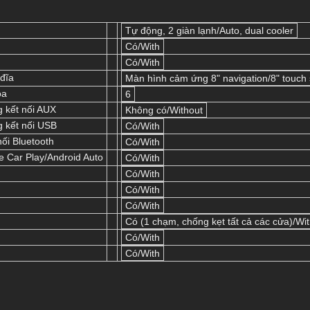
Tự động, 2 giàn lạnh/Auto, dual cooler
Có/With
Có/With
đĩa
Màn hình cảm ứng 8" navigation/8" touch 
oa
6
 kết nối AUX
Không có/Without
 kết nối USB
Có/With
nối Bluetooth
Có/With
e Car Play/Android Auto
Có/With
Có/With
Có/With
Có/With
Có (1 chạm, chống kẹt tất cả các cửa)/With
Có/With
Có/With