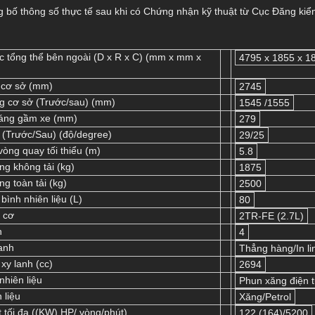
g bố thông số thực tế sau khi có Chứng nhận kỹ thuật từ Cục Đăng ki
c tổng thể bên ngoài (D x R x C) (mm x mm x
4795 x 1855 x 1
 cơ sở (mm)
2745
g cơ sở (Trước/sau) (mm)
1545 /1555
áng gầm xe (mm)
279
 (Trước/Sau) (độ/degree)
29/25
vòng quay tối thiểu (m)
5.8
ng không tải (kg)
1875
ng toàn tải (kg)
2500
bình nhiên liệu (L)
80
 cơ
2TR-FE (2.7L)
h
4
lanh
Thẳng hàng/In li
xy lanh (cc)
2694
nhiên liệu
Phun xăng điện tử
 liệu
Xăng/Petrol
 tối đa ((KW) HP/ vòng/phút)
122 (164)/5200