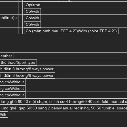
Optitron
Có/with
nhiên liệu
Có/with
Có/with
Có (màn hình màu TFT 4.2")/With (color TFT 4.2")
Leather
 thể thao/Sport type
h điện 8 hướng/8 ways power
h điện 8 hướng/8 ways power
g có/Without
g có/Without
g có/Without
lưng ghế 60:40 một chạm, chỉnh cơ 4 hướng/60:40 split fold, manual sl
lưng ghế, gập 50:50 sang 2 bên/Manual reclining, 50:50 tumble, spac
With