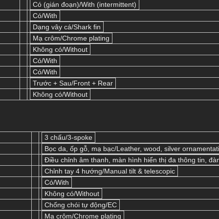
Có (gián đoạn)/With (intermittent)
Có/With
Dạng vây cá/Shark fin
Mạ crôm/Chrome plating
Không có/Without
Có/With
Có/With
Trước + Sau/Front + Rear
Không có/Without
3 chấu/3-spoke
Bọc da, ốp gỗ, mạ bạc/Leather, wood, silver ornamentat
Điều chỉnh âm thanh, màn hình hiển thị đa thông tin, đà
Chỉnh tay 4 hướng/Manual tilt & telescopic
Có/With
Không có/Without
Chống chói tự động/EC
Mạ crôm/Chrome plating