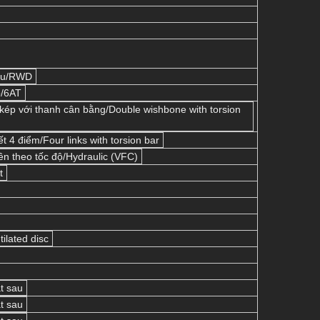
au/RWD
p/6AT
 kép với thanh cân bằng/Double wishbone with torsion
ết 4 điểm/Four links with torsion bar
iên theo tốc độ/Hydraulic (VFC)
t
tilated disc
t sau
t sau