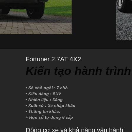
Fortuner 2.7AT 4X2
Kiến tạo hành trình
• Số chỗ ngồi : 7 chỗ
• Kiểu dáng : SUV
• Nhiên liệu : Xăng
• Xuất xứ : Xe nhập khẩu
• Thông tin khác:
+ Hộp số tự động 6 cấp
Động cơ xe và khả năng vận hành