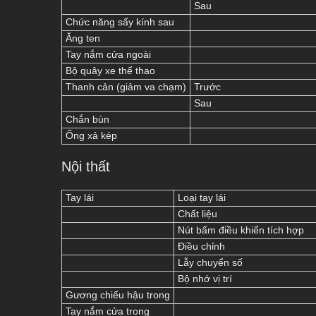
Sau
Chức năng sấy kính sau
Ăng ten
Tay nắm cửa ngoài
Bộ quây xe thể thao
Thanh cản (giảm va chạm)
Trước
Sau
Chắn bùn
Ống xả kép
Nội thất
Tay lái
Loại tay lái
Chất liệu
Nút bấm điều khiển tích hợp
Điều chỉnh
Lẫy chuyển số
Bộ nhớ vị trí
Gương chiếu hậu trong
Tay nắm cửa trong