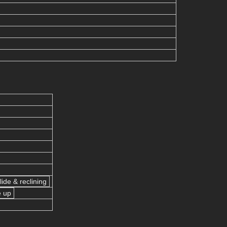
ide & reclining
e up