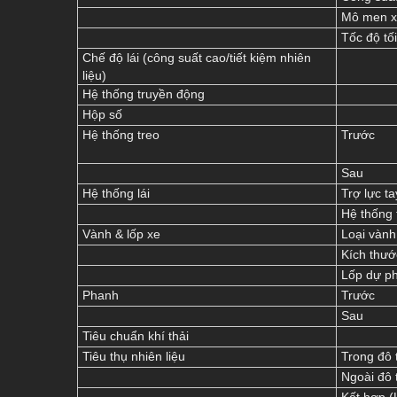
Mô men x
Tốc độ tố
Chế độ lái (công suất cao/tiết kiệm nhiên
liệu)
Hệ thống truyền động
Hộp số
Hệ thống treo
Trước
Sau
Hệ thống lái
Trợ lực ta
Hệ thống t
Vành & lốp xe
Loại vành
Kích thướ
Lốp dự p
Phanh
Trước
Sau
Tiêu chuẩn khí thải
Tiêu thụ nhiên liệu
Trong đô 
Ngoài đô 