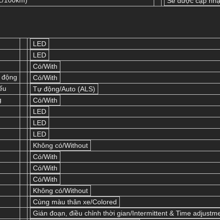
L/100km)
Sẽ được cập nhậ
LED
LED
Có/With
ự động
Có/With
ếu
Tự động/Auto (ALS)
g
Có/With
LED
LED
LED
Không có/Without
Có/With
Có/With
Có/With
Không có/Without
Cùng màu thân xe/Colored
Gián đoạn, điều chỉnh thời gian/Intermittent & Time adjustm