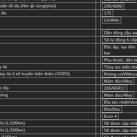
oắn tối đa (Nm @ vòng/phút)
245/4000
i đa
175
Có/With
Dẫn động cầu s
Số tự động 6 cấ
Độc lập, tay đòn
bar
Phụ thuộc, liên k
y lái
Thủy lực biến th
ay lái tỉ số truyền biến thiên (VGRS)
Không có/Withou
Mâm đúc/Alloy
c lốp
265/65R17
hòng
Mâm đúc/Alloy
Đĩa tản nhiệt/Ven
Đĩa/Disc
Euro 4
thị (L/100km)
Sẽ được cập nhậ
thị (L/100km)
Sẽ được cập nhậ