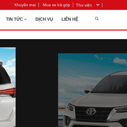
Khuyến mại
Mua xe trả góp
Thư viện
TIN TỨC
DỊCH VỤ
LIÊN HỆ