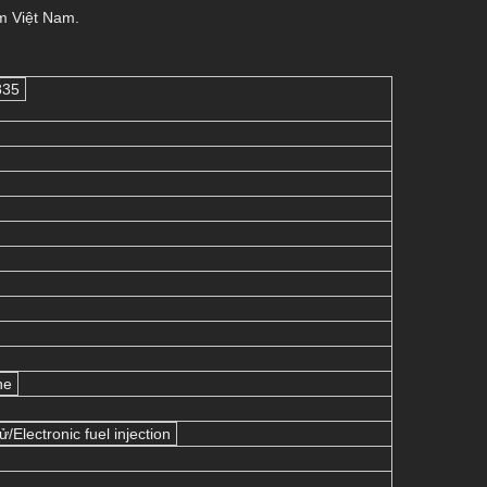
ểm Việt Nam.
835
ne
/Electronic fuel injection