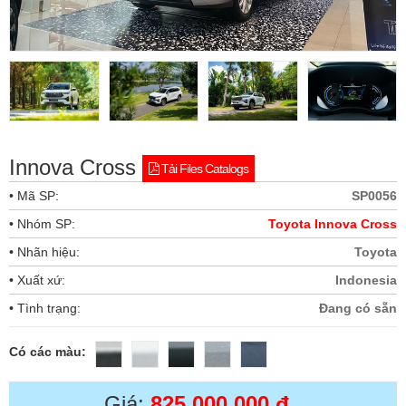
Innova Cross
Tải Files Catalogs
• Mã SP:
SP0056
• Nhóm SP:
Toyota Innova Cross
• Nhãn hiệu:
Toyota
• Xuất xứ:
Indonesia
• Tình trạng:
Đang có sẵn
Có các màu:
Giá:
825,000,000 đ