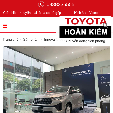
0838335555
Giới thiệu
Khuyến mại
Mua xe trả góp
Hình ảnh
Video
Trang chủ
Sản phẩm
Innova Cross
Chuyển động tiên phong