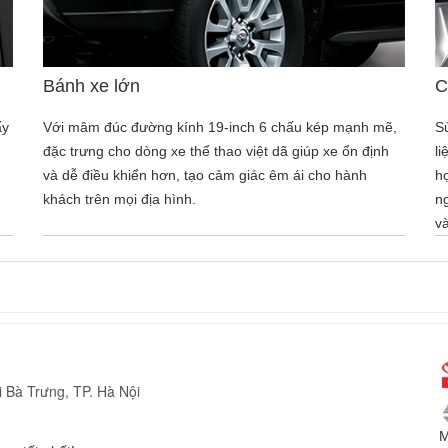
Bánh xe lớn
C
ấy
Với mâm đúc đường kính 19-inch 6 chấu kép mạnh mẽ,
S
đặc trưng cho dòng xe thể thao việt dã giúp xe ổn định
li
và dễ điều khiển hơn, tạo cảm giác êm ái cho hành
h
khách trên mọi địa hình.
ng
v
 Bà Trưng, TP. Hà Nội
M