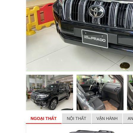
NGOẠI THẤT
NỘI THẤT
VẬN HÀNH
AN