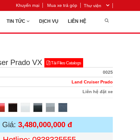
Khuyến mại
Mua xe trả góp
Thư viện
TIN TỨC
DỊCH VỤ
LIÊN HỆ
ser Prado VX
Tải Files Catalogs
0025
Land Cruiser Prado
Liên hệ đặt xe
Giá:
3,480,000,000 đ
Hotline: 0838335555