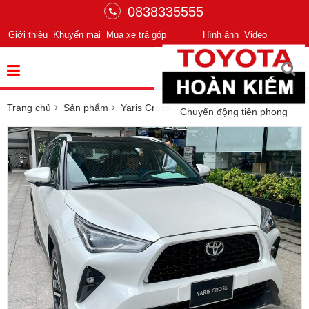
0838335555
Giới thiệu
Khuyến mại
Mua xe trả góp
Hình ảnh
Video
Trang chủ
Sản phẩm
Yaris Cross
Chuyển động tiên phong