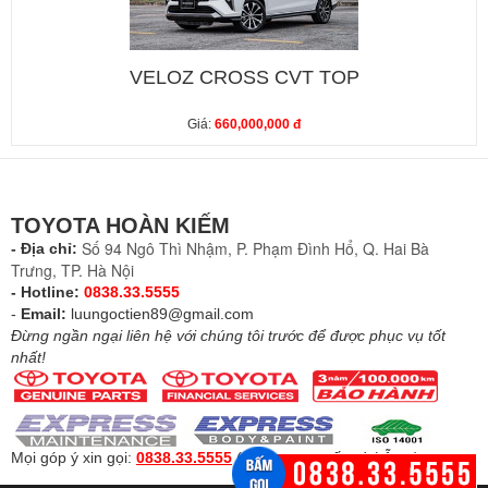
VELOZ CROSS CVT TOP
Giá:
660,000,000 đ
TOYOTA HOÀN KIẾM
Số 94 Ngô Thì Nhậm, P. Phạm Đình Hổ, Q. Hai Bà
- Địa chỉ:
Trưng, TP. Hà Nội
- Hotline:
0838.33.5555
-
Email:
luungoctien89@gmail.com
Đừng ngần ngại liên hệ với chúng tôi trước để được phục vụ tốt
nhất!
Mọi góp ý xin gọi:
0838.33.5555
(
Để được tư vấn và hỗ trợ
)