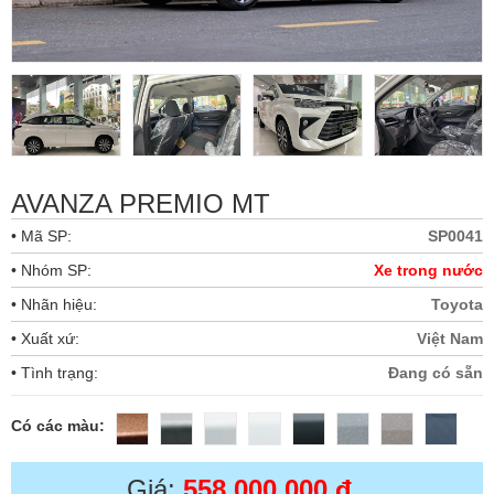
AVANZA PREMIO MT
• Mã SP:
SP0041
• Nhóm SP:
Xe trong nước
• Nhãn hiệu:
Toyota
• Xuất xứ:
Việt Nam
• Tình trạng:
Đang có sẵn
Có các màu:
Giá:
558,000,000 đ