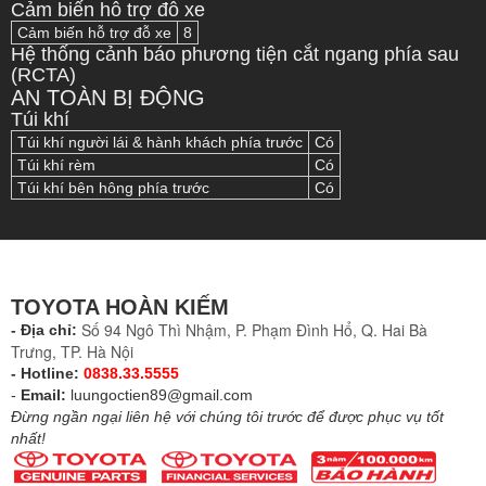
Cảm biến hỗ trợ đỗ xe
Cảm biến hỗ trợ đỗ xe
8
Hệ thống cảnh báo phương tiện cắt ngang phía sau
(RCTA)
AN TOÀN BỊ ĐỘNG
Túi khí
Túi khí người lái & hành khách phía trước
Có
Túi khí rèm
Có
Túi khí bên hông phía trước
Có
TOYOTA HOÀN KIẾM
Số 94 Ngô Thì Nhậm, P. Phạm Đình Hổ, Q. Hai Bà
- Địa chỉ:
Trưng, TP. Hà Nội
- Hotline:
0838.33.5555
-
Email:
luungoctien89@gmail.com
Đừng ngần ngại liên hệ với chúng tôi trước để được phục vụ tốt
nhất!