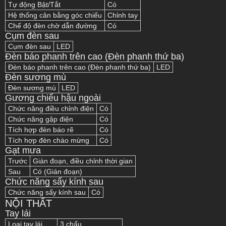
Tự động Bật/Tắt
Có
Hệ thống cân bằng góc chiếu
Chỉnh tay
Chế độ đèn chờ dẫn đường
Có
Cụm đèn sau
Cụm đèn sau
LED
Đèn báo phanh trên cao (Đèn phanh thứ ba)
Đèn báo phanh trên cao (Đèn phanh thứ ba)
LED
Đèn sương mù
Đèn sương mù
LED
Gương chiếu hậu ngoài
Chức năng điều chỉnh điện
Có
Chức năng gập điện
Có
Tích hợp đèn báo rẽ
Có
Tích hợp đèn chào mừng
Có
Gạt mưa
Trước
Gián đoạn, điều chỉnh thời gian
Sau
Có (Gián đoạn)
Chức năng sấy kính sau
Chức năng sấy kính sau
Có
NỘI THẤT
Tay lái
Loại tay lái
3 chấu