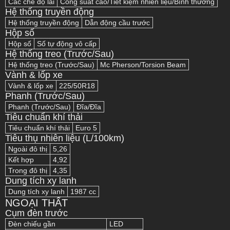
Các chế độ lái
Công suất cao/Tiết kiệm nhiên liệu/Bình thường
Hệ thống truyền động
Hệ thống truyền động
Dẫn động cầu trước
Hộp số
Hộp số
Số tự động vô cấp
Hệ thống treo (Trước/Sau)
Hệ thống treo (Trước/Sau)
Mc Pherson/Torsion Beam
Vành & lốp xe
Vành & lốp xe
225/50R18
Phanh (Trước/Sau)
Phanh (Trước/Sau)
Đĩa/Đĩa
Tiêu chuẩn khí thải
Tiêu chuẩn khí thải
Euro 5
Tiêu thụ nhiên liệu (L/100km)
Ngoài đô thị
5,26
Kết hợp
4,92
Trong đô thị
4,35
Dung tích xy lanh
Dung tích xy lanh
1987 cc
NGOẠI THẤT
Cụm đèn trước
Đèn chiếu gần
LED