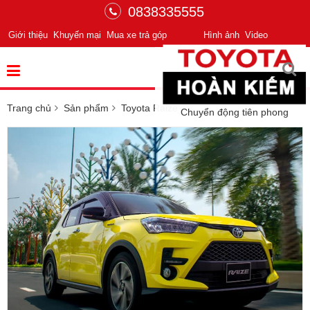
0838335555
Giới thiệu
Khuyến mại
Mua xe trả góp
Hình ảnh
Video
Trang chủ
Sản phẩm
Toyota Raize
Chuyển động tiên phong