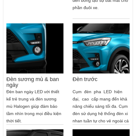
đen bóng tạo sự bắt mắt cho
phần đuôi xe.
Đèn sương mù & ban
Đèn trước
ngày
Đèn ban ngày LED với thiết
Cụm đèn pha LED hiện
kế trẻ trung và đèn sương
đại, cao cấp mang đến khả
mù Halogen giúp đảm bảo
năng chiếu sáng tối đa. Cụm
tầm nhìn trong mọi điều kiện
đèn sử dụng hệ thống đèn xi
thời tiết.
nhan tuần tự cho vẻ ngoài cá
tính