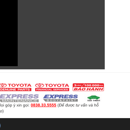
ọi góp ý xin gọi:
0838.33.5555
(
Để được tư vấn và hỗ
rợ
)