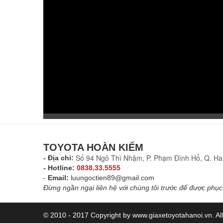
TOYOTA HOÀN KIẾM
Số 94 Ngô Thì Nhậm, P. Phạm Đình Hổ, Q. Hai
- Địa chỉ:
- Hotline:
0838.33.5555
-
Email:
luungoctien89@gmail.com
Đừng ngần ngại liên hệ với chúng tôi trước để được phục 
© 2010 - 2017 Copyright by www.giaxetoyotahanoi.vn. All