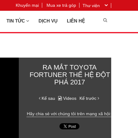
Khuyến mại
Mua xe trả góp
Thư viện
TIN TỨC
DỊCH VỤ
LIÊN HỆ
RA MẮT TOYOTA
FORTUNER THẾ HỆ ĐỘT
PHÁ 2017
Kế sau
Videos
Kế trước
Hãy chia sẻ với chúng tôi trên mạng xã hội: