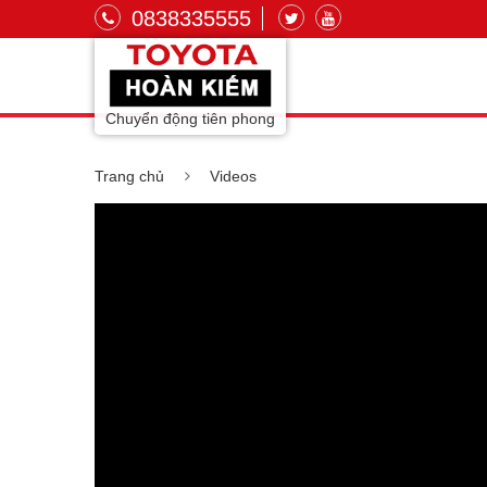
0838335555
Chuyển động tiên phong
Trang chủ
Videos