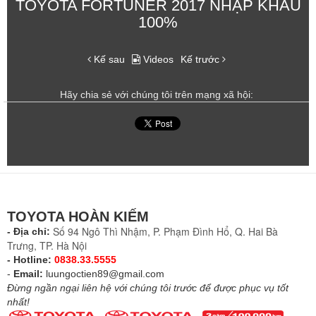
TOYOTA FORTUNER 2017 NHẬP KHẨU
100%
Kế sau
Videos
Kế trước
Hãy chia sẻ với chúng tôi trên mạng xã hội:
TOYOTA HOÀN KIẾM
Số 94 Ngô Thì Nhậm, P. Phạm Đình Hổ, Q. Hai Bà
- Địa chỉ:
Trưng, TP. Hà Nội
- Hotline:
0838.33.5555
-
Email:
luungoctien89@gmail.com
Đừng ngần ngại liên hệ với chúng tôi trước để được phục vụ tốt
nhất!