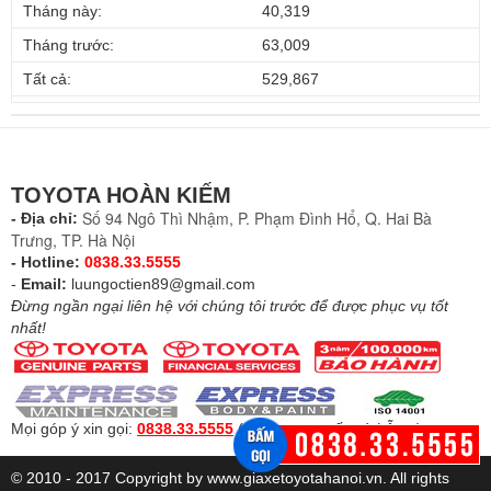
Tháng này:
40,319
Tháng trước:
63,009
Tất cả:
529,867
TOYOTA HOÀN KIẾM
Số 94 Ngô Thì Nhậm, P. Phạm Đình Hổ, Q. Hai Bà
- Địa chỉ:
Trưng, TP. Hà Nội
- Hotline:
0838.33.5555
-
Email:
luungoctien89@gmail.com
Đừng ngần ngại liên hệ với chúng tôi trước để được phục vụ tốt
nhất!
Mọi góp ý xin gọi:
0838.33.5555
(
Để được tư vấn và hỗ trợ
)
© 2010 - 2017 Copyright by www.giaxetoyotahanoi.vn. All rights