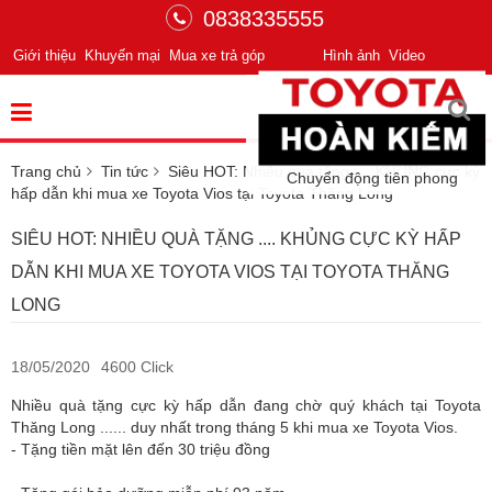
0838335555
Giới thiệu
Khuyến mại
Mua xe trả góp
Hình ảnh
Video
Trang chủ
Tin tức
Siêu HOT: Nhiều quà tặng .... KHỦNG cực kỳ
Chuyển động tiên phong
hấp dẫn khi mua xe Toyota Vios tại Toyota Thăng Long
SIÊU HOT: NHIỀU QUÀ TẶNG .... KHỦNG CỰC KỲ HẤP
DẪN KHI MUA XE TOYOTA VIOS TẠI TOYOTA THĂNG
LONG
18/05/2020
4600 Click
Nhiều quà tặng cực kỳ hấp dẫn đang chờ quý khách tại Toyota
Thăng Long ...... duy nhất trong tháng 5 khi mua xe Toyota Vios.
- Tặng tiền mặt lên đến 30 triệu đồng