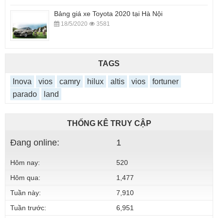
Bảng giá xe Toyota 2020 tại Hà Nội
18/5/2020
3581
TAGS
Inova
vios
camry
hilux
altis
vios
fortuner
parado
land
THỐNG KÊ TRUY CẬP
Đang online:
1
Hôm nay:
520
Hôm qua:
1,477
Tuần này:
7,910
Tuần trước:
6,951