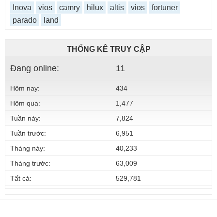
Inova
vios
camry
hilux
altis
vios
fortuner
parado
land
THỐNG KÊ TRUY CẬP
Đang online:
11
Hôm nay:
434
Hôm qua:
1,477
Tuần này:
7,824
Tuần trước:
6,951
Tháng này:
40,233
Tháng trước:
63,009
Tất cả:
529,781