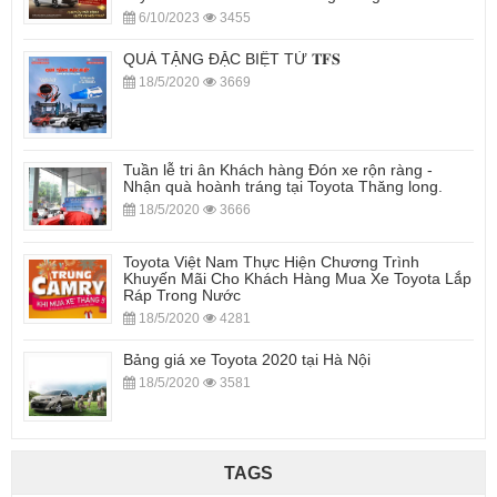
6/10/2023
3455
QUÀ TẶNG ĐẶC BIỆT TỪ 𝐓𝐅𝐒
18/5/2020
3669
Tuần lễ tri ân Khách hàng Đón xe rộn ràng -
Nhận quà hoành tráng tại Toyota Thăng long.
18/5/2020
3666
Toyota Việt Nam Thực Hiện Chương Trình
Khuyến Mãi Cho Khách Hàng Mua Xe Toyota Lắp
Ráp Trong Nước
18/5/2020
4281
Bảng giá xe Toyota 2020 tại Hà Nội
18/5/2020
3581
TAGS