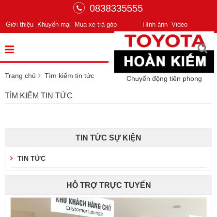
0838335555
Giới thiệu
Khuyến mại
Mua xe trả góp
Hình ảnh
Video
Trang chủ
Tìm kiếm tin tức
Chuyển động tiên phong
TÌM KIẾM TIN TỨC
TIN TỨC SỰ KIỆN
TIN TỨC
HỖ TRỢ TRỰC TUYẾN