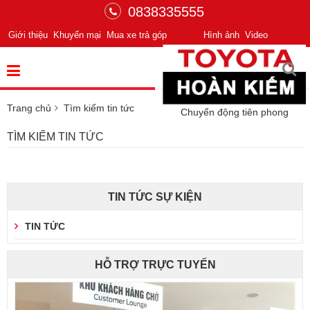
0838335555
Giới thiệu
Khuyến mại
Mua xe trả góp
Hình ảnh
Video
Trang chủ
Tìm kiếm tin tức
Chuyển động tiên phong
TÌM KIẾM TIN TỨC
TIN TỨC SỰ KIỆN
TIN TỨC
HỖ TRỢ TRỰC TUYẾN