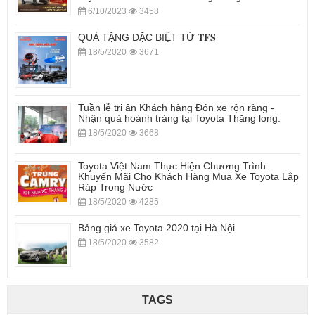
6/10/2023
3458
QUÀ TẶNG ĐẶC BIỆT TỪ 𝐓𝐅𝐒
18/5/2020
3671
Tuần lễ tri ân Khách hàng Đón xe rộn ràng -
Nhận quà hoành tráng tại Toyota Thăng long.
18/5/2020
3668
Toyota Việt Nam Thực Hiện Chương Trình
Khuyến Mãi Cho Khách Hàng Mua Xe Toyota Lắp
Ráp Trong Nước
18/5/2020
4285
Bảng giá xe Toyota 2020 tại Hà Nội
18/5/2020
3582
TAGS