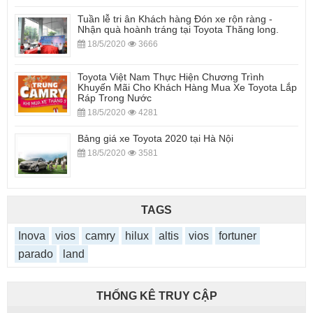
Tuần lễ tri ân Khách hàng Đón xe rộn ràng -
Nhận quà hoành tráng tại Toyota Thăng long.
18/5/2020
3666
Toyota Việt Nam Thực Hiện Chương Trình
Khuyến Mãi Cho Khách Hàng Mua Xe Toyota Lắp
Ráp Trong Nước
18/5/2020
4281
Bảng giá xe Toyota 2020 tại Hà Nội
18/5/2020
3581
TAGS
Inova
vios
camry
hilux
altis
vios
fortuner
parado
land
THỐNG KÊ TRUY CẬP