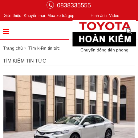
0838335555
Giới thiệu
Khuyến mại
Mua xe trả góp
Hình ảnh
Video
Trang chủ
Tìm kiếm tin tức
Chuyển động tiên phong
TÌM KIẾM TIN TỨC