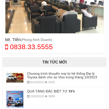
Mr. Tiên
(Phòng Kinh Doanh)
0838.33.5555
TIN TỨC MỚI
Chương trình khuyến mại từ hệ thống Đại lý
Toyota dành cho xe Vios trong tháng 10/2023
6/10/2023
3455
QUÀ TẶNG ĐẶC BIỆT TỪ 𝐓𝐅𝐒
18/5/2020
3669