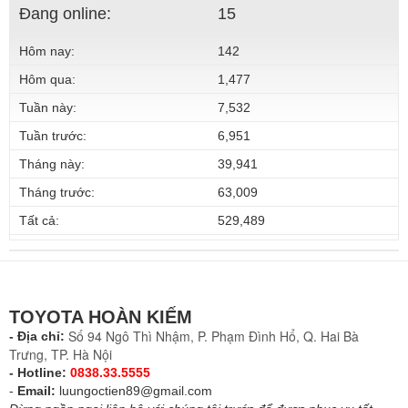
Đang online:
15
Hôm nay:
142
Hôm qua:
1,477
Tuần này:
7,532
Tuần trước:
6,951
Tháng này:
39,941
Tháng trước:
63,009
Tất cả:
529,489
TOYOTA HOÀN KIẾM
Số 94 Ngô Thì Nhậm, P. Phạm Đình Hổ, Q. Hai Bà
- Địa chỉ:
Trưng, TP. Hà Nội
- Hotline:
0838.33.5555
-
Email:
luungoctien89@gmail.com