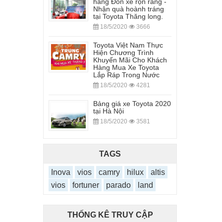
hàng Đón xe rộn ràng -
Nhận quà hoành tráng
tại Toyota Thăng long.
18/5/2020
3666
Toyota Việt Nam Thực
Hiện Chương Trình
Khuyến Mãi Cho Khách
Hàng Mua Xe Toyota
Lắp Ráp Trong Nước
18/5/2020
4281
Bảng giá xe Toyota 2020
tại Hà Nội
18/5/2020
3581
TAGS
Inova
vios
camry
hilux
altis
vios
fortuner
parado
land
THỐNG KÊ TRUY CẬP