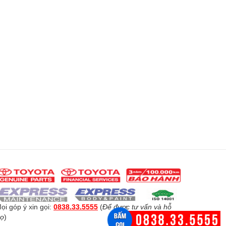
ọi góp ý xin gọi:
0838.33.5555
(
Để được tư vấn và hỗ
rợ
)