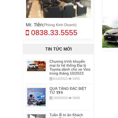
Mr. Tiên
(Phòng Kinh Doanh)
0838.33.5555
TIN TỨC MỚI
Chương trình khuyến
mại từ hệ thống Đại lý
Toyota dành cho xe Vios
trong tháng 10/2023
6/10/2023
3455
QUÀ TẶNG ĐẶC BIỆT
TỪ 𝐓𝐅𝐒
18/5/2020
3669
Tuần lễ tri ân Khách