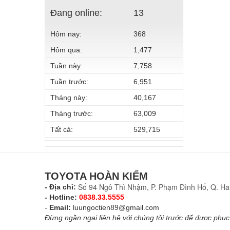
Đang online:
13
Hôm nay:
368
Hôm qua:
1,477
Tuần này:
7,758
Tuần trước:
6,951
Tháng này:
40,167
Tháng trước:
63,009
Tất cả:
529,715
TOYOTA HOÀN KIẾM
Số 94 Ngô Thì Nhậm, P. Phạm Đình Hổ, Q. Hai
- Địa chỉ:
- Hotline:
0838.33.5555
-
Email:
luungoctien89@gmail.com
Đừng ngần ngại liên hệ với chúng tôi trước để được phục 