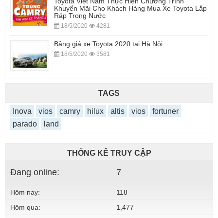
Toyota Việt Nam Thực Hiện Chương Trình
Khuyến Mãi Cho Khách Hàng Mua Xe Toyota Lắp
Ráp Trong Nước
18/5/2020
4281
Bảng giá xe Toyota 2020 tại Hà Nội
18/5/2020
3581
TAGS
Inova
vios
camry
hilux
altis
vios
fortuner
parado
land
THỐNG KÊ TRUY CẬP
Đang online:
7
Hôm nay:
118
Hôm qua:
1,477