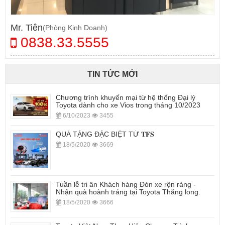
Mr. Tiên
(Phòng Kinh Doanh)
0838.33.5555
TIN TỨC MỚI
Chương trình khuyến mại từ hệ thống Đại lý
Toyota dành cho xe Vios trong tháng 10/2023
6/10/2023
3455
QUÀ TẶNG ĐẶC BIỆT TỪ 𝐓𝐅𝐒
18/5/2020
3669
Tuần lễ tri ân Khách hàng Đón xe rộn ràng -
Nhận quà hoành tráng tại Toyota Thăng long.
18/5/2020
3666