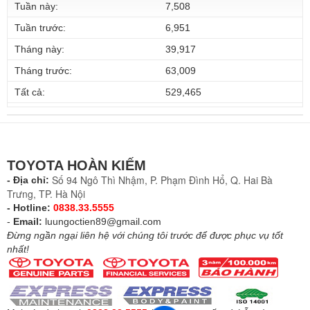
Tuần này:
7,508
Tuần trước:
6,951
Tháng này:
39,917
Tháng trước:
63,009
Tất cả:
529,465
TOYOTA HOÀN KIẾM
Số 94 Ngô Thì Nhậm, P. Phạm Đình Hổ, Q. Hai Bà
- Địa chỉ:
Trưng, TP. Hà Nội
- Hotline:
0838.33.5555
-
Email:
luungoctien89@gmail.com
Đừng ngần ngại liên hệ với chúng tôi trước để được phục vụ tốt
nhất!