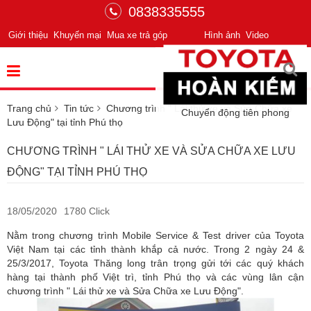
0838335555
Giới thiệu
Khuyến mại
Mua xe trả góp
Hình ảnh
Video
Trang chủ
Tin tức
Chương trình " Lái thử xe và Sửa Chữa xe
Chuyển động tiên phong
Lưu Động" tại tỉnh Phú thọ
CHƯƠNG TRÌNH " LÁI THỬ XE VÀ SỬA CHỮA XE LƯU
ĐỘNG" TẠI TỈNH PHÚ THỌ
18/05/2020
1780 Click
Nằm trong chương trình Mobile Service & Test driver của Toyota
Việt Nam tại các tỉnh thành khắp cả nước. Trong 2 ngày 24 &
25/3/2017, Toyota Thăng long trân trọng gửi tới các quý khách
hàng tại thành phố Việt trì, tỉnh Phú thọ và các vùng lân cận
chương trình " Lái thử xe và Sửa Chữa xe Lưu Động".