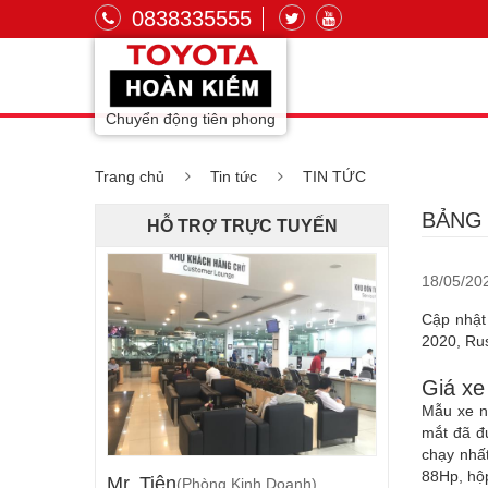
0838335555
Chuyển động tiên phong
Trang chủ
Tin tức
TIN TỨC
BẢNG 
HỖ TRỢ TRỰC TUYẾN
18/05/20
Cập nhật 
2020, Rus
Giá xe
Mẫu xe n
mắt đã đư
chạy nhấ
88Hp, hộ
Mr. Tiên
(Phòng Kinh Doanh)