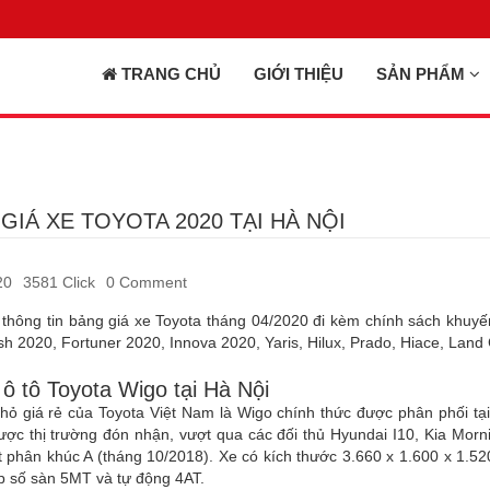
TRANG CHỦ
GIỚI THIỆU
SẢN PHẨM
GIÁ XE TOYOTA 2020 TẠI HÀ NỘI
20
3581 Click
0 Comment
thông tin bảng giá xe Toyota tháng 04/2020 đi kèm chính sách khuyế
h 2020, Fortuner 2020, Innova 2020, Yaris, Hilux, Prado, Hiace, Land C
 ô tô Toyota Wigo tại Hà Nội
hỏ giá rẻ của Toyota Việt Nam là Wigo chính thức được phân phối tạ
ợc thị trường đón nhận, vượt qua các đối thủ Hyundai I10, Kia Morni
t phân khúc A (tháng 10/2018). Xe có kích thước 3.660 x 1.600 x 1.
p số sàn 5MT và tự động 4AT.