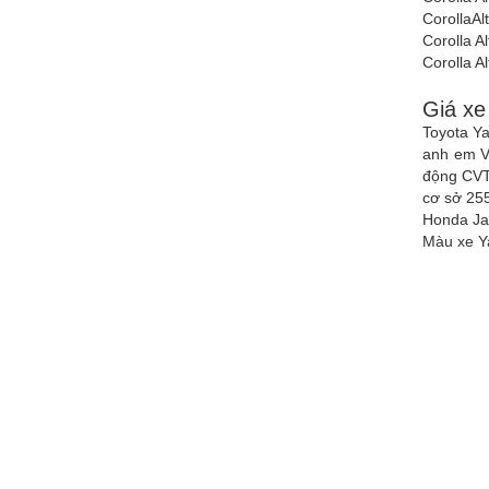
CorollaAl
Corolla A
Corolla A
Giá xe
Toyota Ya
anh em Vi
động CVT 
cơ sở 25
Honda Ja
Màu xe Ya