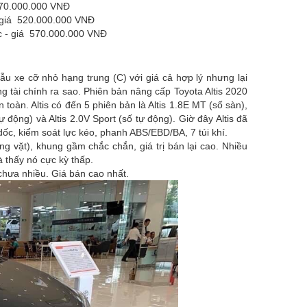
 470.000.000 VNĐ
- giá 520.000.000 VNĐ
cc - giá 570.000.000 VNĐ
mẫu xe cỡ nhỏ hạng trung (C) với giá cả hợp lý nhưng lại
g tài chính ra sao. Phiên bản nâng cấp Toyota Altis 2020
n toàn. Altis có đến 5 phiên bản là Altis 1.8E MT (số sàn),
ự động) và Altis 2.0V Sport (số tự động). Giờ đây Altis đã
ốc, kiểm soát lực kéo, phanh ABS/EBD/BA, 7 túi khí.
ỏng vặt), khung gầm chắc chắn, giá trị bán lại cao. Nhiều
à thấy nó cực kỳ thấp.
 chưa nhiều. Giá bán cao nhất.