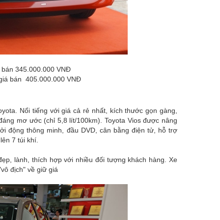
iá bán 345.000.000 VNĐ
2 giá bán 405.000.000 VNĐ
ota. Nổi tiếng với giá cả rẻ nhất, kích thước gọn gàng,
 đáng mơ ước (chỉ 5,8 lít/100km). Toyota Vios được nâng
khởi động thông minh, đầu DVD, cân bằng điện tử, hỗ trợ
ên 7 túi khí.
đẹp, lành, thích hợp với nhiều đối tượng khách hàng. Xe
"vô địch" về giữ giá