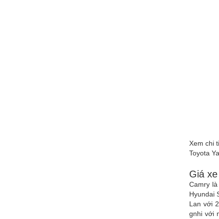
Xem chi t
Toyota Ya
Giá xe
Camry là 
Hyundai S
Lan với 2
gnhi với 