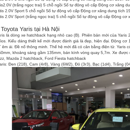
tis2.0V (trắng ngọc trai) 5 chỗ ngồi Số tự động vô cấp Động cơ xăng 
ltis 2.0V Sport 5 chỗ ngồi Số tự động vô cấp Động cơ xăng dung tích
ltis 2.0V Sport (trắng ngọc trai) 5 chỗ ngồi Số tự động vô cấp Động c
 Toyota Yaris tại Hà Nội
ris là dòng xe hatchback hạng nhỏ cao (B). Phiên bản mới của Yaris 
os. Kiểu dáng thiết kế mới được đánh giá là đẹp, hiện đại. Động cơ 1
êm ái. Đề nổ thông minh. Thế hệ mới đã có cân bằng điện tử. Yaris c
50mm, khoảng sáng gầm 135mm, bán kính vòng quay 5,7m. Xe được nhậ
zz, Mazda 2 hatchback, Ford Fiesta hatchback
ris: Đen (218), Cam (4r8), Vàng (6W2), Đỏ (3r3), Bạc (1d4), Trắng (0