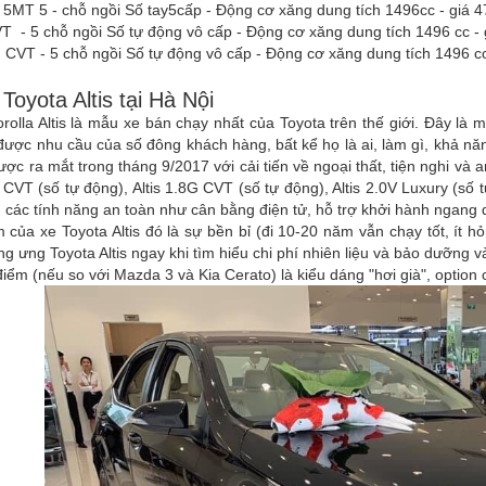
 5MT 5 - chỗ ngồi Số tay5cấp - Động cơ xăng dung tích 1496cc - giá
T - 5 chỗ ngồi Số tự động vô cấp - Động cơ xăng dung tích 1496 cc 
 CVT - 5 chỗ ngồi Số tự động vô cấp - Động cơ xăng dung tích 1496 
Toyota Altis tại Hà Nội
rolla Altis là mẫu xe bán chạy nhất của Toyota trên thế giới. Đây là 
ược nhu cầu của số đông khách hàng, bất kể họ là ai, làm gì, khả năn
được ra mắt trong tháng 9/2017 với cải tiến về ngoại thất, tiện nghi và a
E CVT (số tự động), Altis 1.8G CVT (số tự động), Altis 2.0V Luxury (số t
 các tính năng an toàn như cân bằng điện tử, hỗ trợ khởi hành ngang d
 của xe Toyota Altis đó là sự bền bỉ (đi 10-20 năm vẫn chạy tốt, ít h
g ưng Toyota Altis ngay khi tìm hiểu chi phí nhiên liệu và bảo dưỡng v
iểm (nếu so với Mazda 3 và Kia Cerato) là kiểu dáng "hơi già", option