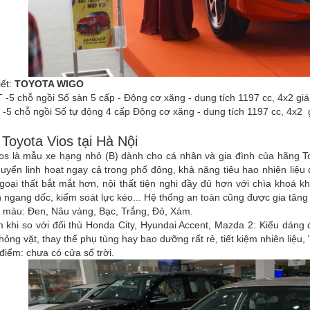
iết:
TOYOTA WIGO
-5 chỗ ngồi Số sàn 5 cấp - Động cơ xăng - dung tích 1197 cc, 4x2 g
 -5 chỗ ngồi Số tự động 4 cấp Động cơ xăng - dung tích 1197 cc, 4x
 Toyota Vios tại Hà Nội
os là mẫu xe hạng nhỏ (B) dành cho cá nhân và gia đình của hãng Toy
huyển linh hoạt ngay cả trong phố đông, khả năng tiêu hao nhiên liệu
goại thất bắt mắt hơn, nội thất tiện nghi đầy đủ hơn với chìa khoá 
 ngang dốc, kiểm soát lực kéo... Hệ thống an toàn cũng được gia tăng l
6 màu: Đen, Nâu vàng, Bạc, Trắng, Đỏ, Xám.
 khi so với đối thủ Honda City, Hyundai Accent, Mazda 2: Kiểu dáng 
 hỏng vặt, thay thế phụ tùng hay bao dưỡng rất rẻ, tiết kiệm nhiên liệu, 
iểm: chưa có cửa sổ trời.