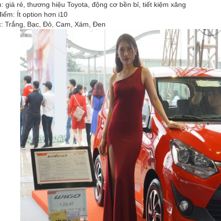
: giá rẻ, thương hiệu Toyota, động cơ bền bỉ, tiết kiệm xăng
iểm: Ít option hơn i10
c: Trắng, Bạc, Đỏ, Cam, Xám, Đen