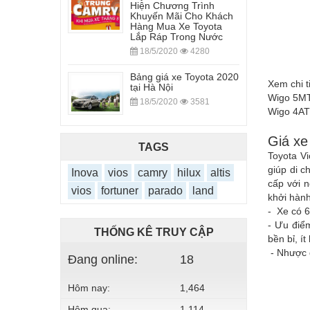
Hiện Chương Trình
Khuyến Mãi Cho Khách
Hàng Mua Xe Toyota
Lắp Ráp Trong Nước
18/5/2020
4280
Bảng giá xe Toyota 2020
Xem chi t
tại Hà Nội
Wigo 5MT 
18/5/2020
3581
Wigo 4AT
Giá xe
TAGS
Toyota Vi
giúp di c
Inova
vios
camry
hilux
altis
cấp với n
vios
fortuner
parado
land
khởi hành
- Xe có 
- Ưu điểm
THỐNG KÊ TRUY CẬP
bền bỉ, ít
- Nhược đ
Đang online:
18
Hôm nay:
1,464
Hôm qua:
1,114