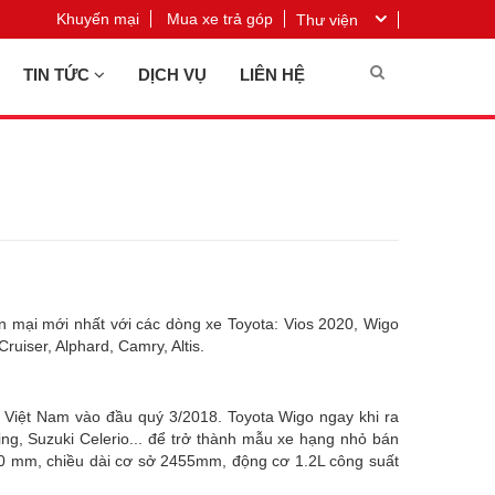
Khuyến mại
Mua xe trả góp
Thư viện
TIN TỨC
DỊCH VỤ
LIÊN HỆ
n mại mới nhất với các dòng xe Toyota: Vios 2020, Wigo
ruiser, Alphard, Camry, Altis.
i Việt Nam vào đầu quý 3/2018. Toyota Wigo ngay khi ra
ng, Suzuki Celerio... để trở thành mẫu xe hạng nhỏ bán
520 mm, chiều dài cơ sở 2455mm, động cơ 1.2L công suất