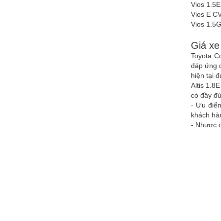
Vios 1.5E
Vios E CV
Vios 1.5G
Giá xe 
Toyota Co
đáp ứng đ
hiện tại 
Altis 1.8
có đầy đủ
- Ưu điểm
khách hàn
- Nhược đ