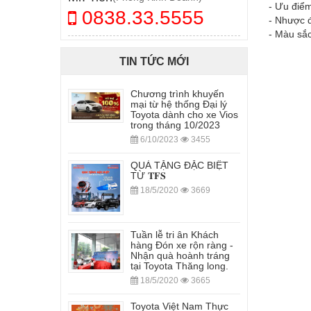
- Ưu điểm
0838.33.5555
- Nhược đ
- Màu sắ
TIN TỨC MỚI
Chương trình khuyến
mại từ hệ thống Đại lý
Toyota dành cho xe Vios
trong tháng 10/2023
6/10/2023
3455
QUÀ TẶNG ĐẶC BIỆT
TỪ 𝐓𝐅𝐒
18/5/2020
3669
Tuần lễ tri ân Khách
hàng Đón xe rộn ràng -
Nhận quà hoành tráng
tại Toyota Thăng long.
18/5/2020
3665
Toyota Việt Nam Thực