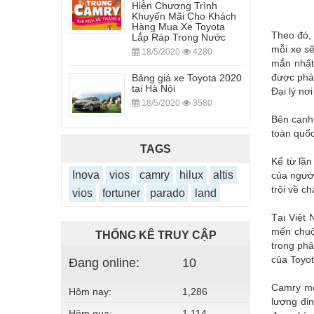
Hiện Chương Trình
Khuyến Mãi Cho Khách
Hàng Mua Xe Toyota
Theo đó, 
Lắp Ráp Trong Nước
mỗi xe s
18/5/2020
4280
mắn nhất
được phát
Bảng giá xe Toyota 2020
tại Hà Nội
Đại lý nơ
18/5/2020
3580
Bên cạnh 
toàn quốc
TAGS
Kể từ lần
Inova
vios
camry
hilux
altis
của người
trội về c
vios
fortuner
parado
land
Tại Việt
mến chuộ
THỐNG KÊ TRUY CẬP
trong phâ
của Toyot
Đang online:
10
Camry mới
Hôm nay:
1,286
lượng đỉ
Hôm qua:
1,114