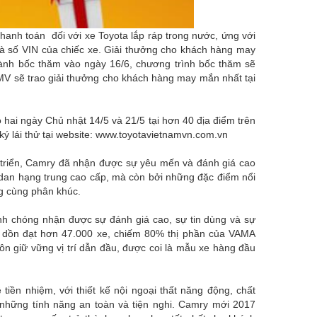
hanh toán đối với xe Toyota lắp ráp trong nước, ứng với
à số VIN của chiếc xe. Giải thưởng cho khách hàng may
hành bốc thăm vào ngày 16/6, chương trình bốc thăm sẽ
TMV sẽ trao giải thưởng cho khách hàng may mắn nhất tại
o hai ngày Chủ nhật 14/5 và 21/5 tại hơn 40 địa điểm trên
 lái thử tại website:
www.toyotavietnamvn.com.vn
t triển, Camry đã nhận được sự yêu mến và đánh giá cao
edan hạng trung cao cấp, mà còn bởi những đặc điểm nổi
ong cùng phân khúc.
nh chóng nhận được sự đánh giá cao, sự tin dùng và sự
 dồn đạt hơn 47.000 xe, chiếm 80% thị phần của VAMA
ôn giữ vững vị trí dẫn đầu, được coi là mẫu xe hàng đầu
iền nhiệm, với thiết kế nội ngoại thất năng động, chất
 những tính năng an toàn và tiện nghi. Camry mới 2017