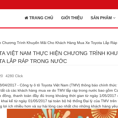
TRANG CHỦ
GIỚI THIỆU
SẢN PHẨM
n Chương Trình Khuyến Mãi Cho Khách Hàng Mua Xe Toyota Lắp Ráp
A VIỆT NAM THỰC HIỆN CHƯƠNG TRÌNH KHU
TA LẮP RÁP TRONG NƯỚC
20
4280 Click
8/04/2017 - Công ty ô tô Toyota Việt Nam (TMV) thông báo chính thức 
tất cả các khách hàng mua xe do TMV lắp ráp trong nước bao gồm Cam
p đồng, thanh toán đầy đủ trong khoảng thời gian từ ngày 1/05/2017
n khai kể từ ngày 01/05/2017 tại toàn bộ hệ thống Đại lý của TMV tr
 lợi ích nhiều hơn và sự hài lòng cao nhất cho những khách hàng yêu