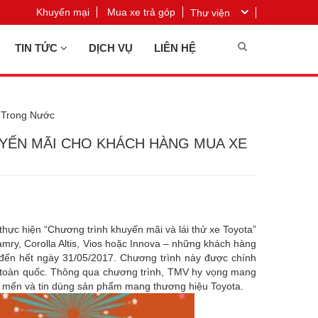
Khuyến mại
Mua xe trả góp
Thư viện
TIN TỨC
DỊCH VỤ
LIÊN HỆ
 Trong Nước
YẾN MÃI CHO KHÁCH HÀNG MUA XE
thực hiện “Chương trình khuyến mãi và lái thử xe Toyota”
ry, Corolla Altis, Vios hoặc Innova – những khách hàng
 đến hết ngày 31/05/2017. Chương trình này được chính
ên toàn quốc. Thông qua chương trình, TMV hy vọng mang
 mến và tin dùng sản phẩm mang thương hiệu Toyota.