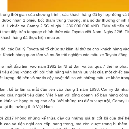
trong thời gian của chương trình, các khách hàng đã ký hợp đồng và t
ẽ được nhận 1 phiếu bốc thăm trúng thưởng, mã số dự thưởng chính l
 là 1 chiếc xe Camry 2.5G trị giá 1.236.000.000 VND. TMV sẽ tiến 
 trực tiếp trên fanpage chính thức của Toyota việt Nam. Ngày 22/6, 
i khách hàng đã thực hiện mua xe.
đó, các Đại lý Toyota sẽ tổ chức sự kiện lái thử xe cho khách hàng và
. Khách hàng quan tâm và muốn trải nghiệm các mẫu xe Toyota đăng ký
 ra mắt đầu tiên vào năm 1982 tại Nhật Bản và trải qua 7 thế hệ phá
 tiêu dùng không chỉ bởi tính năng vận hành ưu việt của một chiếc s
hất lượng, độ bền và sự tin cậy tuyệt đối so với những mẫu xe khác tr
 Nam, kể từ lần ra mắt đầu tiên vào tháng 1 năm 1998, Camry đã nha
ng của người tiêu dùng Việt Nam với tổng doanh số bán hàng cộng
n khúc xe hạng trung cao cấp. Với những ưu điểm vượt trội, Camry lu
a tại thị trường ô tô Việt Nam.
 2017 không những kế thừa đầy đủ những giá trị cốt lõi của thế hệ t
nh cao và tiện nghi cao cấp, sang trọng, mà còn được trang bị thêm