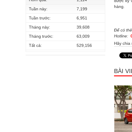
được kỳ v
hàng.
Tuần này:
7,199
Tuần trước:
6,951
Tháng này:
39,608
Để có thê
Hotline:
Tháng trước:
63,009
Hãy chia 
Tất cả:
529,156
BÀI V