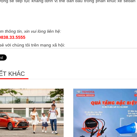
ọng sẽ tiếp tục khẳng định vị thế dẫn đầu trong phân khúc xe sedan 
m thông tin, xin vui lòng
liên hệ:
0838.33.5555
sẻ với chúng tôi trên mạng xã hội:
IẾT KHÁC