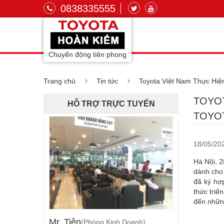
0838335555
Chuyển động tiên phong
Trang chủ
Tin tức
Toyota Việt Nam Thực Hiệ
TOYOT
HỖ TRỢ TRỰC TUYẾN
TOYO
18/05/20
Hà Nội, 2
dành cho 
đã ký hợ
thức triể
đến những
Mr. Tiên
(Phòng Kinh Doanh)