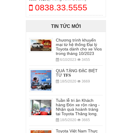
0838.33.5555
TIN TỨC MỚI
Chương trình khuyến
mại từ hệ thống Đại lý
Toyota dành cho xe Vios
trong tháng 10/2023
6/10/2023
3455
QUÀ TẶNG ĐẶC BIỆT
TỪ 𝐓𝐅𝐒
18/5/2020
3669
Tuần lễ tri ân Khách
hàng Đón xe rộn ràng -
Nhận quà hoành tráng
tại Toyota Thăng long.
18/5/2020
3665
Toyota Việt Nam Thực