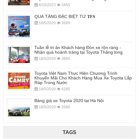
6/10/2023
3455
QUÀ TẶNG ĐẶC BIỆT TỪ 𝐓𝐅𝐒
18/5/2020
3669
Tuần lễ tri ân Khách hàng Đón xe rộn ràng -
Nhận quà hoành tráng tại Toyota Thăng long.
18/5/2020
3665
Toyota Việt Nam Thực Hiện Chương Trình
Khuyến Mãi Cho Khách Hàng Mua Xe Toyota Lắp
Ráp Trong Nước
18/5/2020
4280
Bảng giá xe Toyota 2020 tại Hà Nội
18/5/2020
3580
TAGS