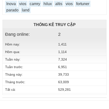
Inova
vios
camry
hilux
altis
vios
fortuner
parado
land
THỐNG KÊ TRUY CẬP
Đang online:
2
Hôm nay:
1,411
Hôm qua:
1,114
Tuần này:
7,324
Tuần trước:
6,951
Tháng này:
39,733
Tháng trước:
63,009
Tất cả:
529,281