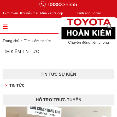
0838335555
Giới thiệu
Khuyến mại
Mua xe trả góp
Hình ảnh
Video
Trang chủ
Tìm kiếm tin tức
Chuyển động tiên phong
TÌM KIẾM TIN TỨC
TIN TỨC SỰ KIỆN
TIN TỨC
HỖ TRỢ TRỰC TUYẾN