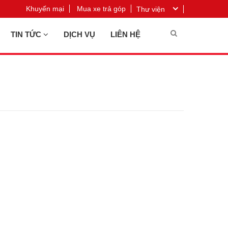
Khuyến mại
Mua xe trả góp
Thư viện
TIN TỨC
DỊCH VỤ
LIÊN HỆ