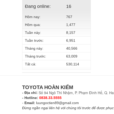
Đang online:
16
Hôm nay:
767
Hôm qua:
1,477
Tuần này:
8,157
Tuần trước:
6,951
Tháng này:
40,566
Tháng trước:
63,009
Tất cả:
530,114
TOYOTA HOÀN KIẾM
Số 94 Ngô Thì Nhậm, P. Phạm Đình Hổ, Q. Hai
- Địa chỉ:
- Hotline:
0838.33.5555
-
Email:
luungoctien89@gmail.com
Đừng ngần ngại liên hệ với chúng tôi trước để được phục 