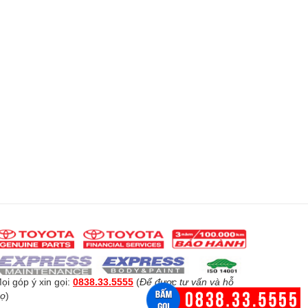
ọi góp ý xin gọi:
0838.33.5555
(
Để được tư vấn và hỗ
rợ
)