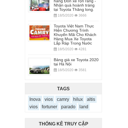
hàng Đón xe rộn ràng -
Nhận quà hoành tráng
tại Toyota Thăng long.
18/5/2020
3666
Toyota Việt Nam Thực
Hiện Chương Trình
Khuyến Mãi Cho Khách
Hàng Mua Xe Toyota
Lắp Ráp Trong Nước
18/5/2020
4281
Bảng giá xe Toyota 2020
tại Hà Nội
18/5/2020
3581
TAGS
Inova
vios
camry
hilux
altis
vios
fortuner
parado
land
THỐNG KÊ TRUY CẬP