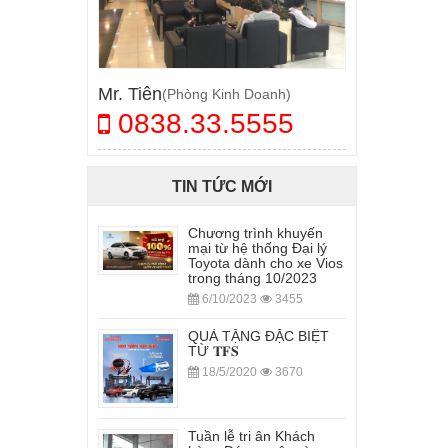
Mr. Tiên
(Phòng Kinh Doanh)
0838.33.5555
TIN TỨC MỚI
Chương trình khuyến
mại từ hệ thống Đại lý
Toyota dành cho xe Vios
trong tháng 10/2023
6/10/2023
3455
QUÀ TẶNG ĐẶC BIỆT
TỪ 𝐓𝐅𝐒
18/5/2020
3670
Tuần lễ tri ân Khách