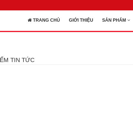
TRANG CHỦ
GIỚI THIỆU
SẢN PHẨM
IẾM TIN TỨC