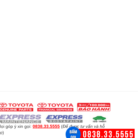
ọi góp ý xin gọi:
0838.33.5555
(
Để được tư vấn và hỗ
rợ
)