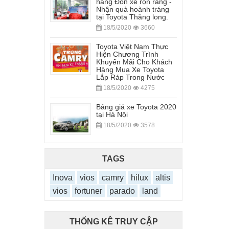
hàng Đón xe rộn ràng -
Nhận quà hoành tráng
tại Toyota Thăng long.
18/5/2020
3660
Toyota Việt Nam Thực
Hiện Chương Trình
Khuyến Mãi Cho Khách
Hàng Mua Xe Toyota
Lắp Ráp Trong Nước
18/5/2020
4275
Bảng giá xe Toyota 2020
tại Hà Nội
18/5/2020
3578
TAGS
Inova
vios
camry
hilux
altis
vios
fortuner
parado
land
THỐNG KÊ TRUY CẬP