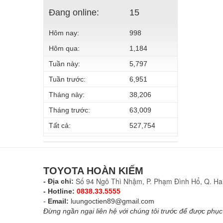
Đang online:
15
Hôm nay:
998
Hôm qua:
1,184
Tuần này:
5,797
Tuần trước:
6,951
Tháng này:
38,206
Tháng trước:
63,009
Tất cả:
527,754
TOYOTA HOÀN KIẾM
Số 94 Ngô Thì Nhậm, P. Phạm Đình Hổ, Q. Hai
- Địa chỉ:
- Hotline:
0838.33.5555
-
Email:
luungoctien89@gmail.com
Đừng ngần ngại liên hệ với chúng tôi trước để được phục 