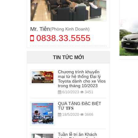
Mr. Tiên
(Phòng Kinh Doanh)
0838.33.5555
TIN TỨC MỚI
Chương trình khuyến
mại từ hệ thống Đại lý
Toyota dành cho xe Vios
trong tháng 10/2023
6/10/2023
3451
QUÀ TẶNG ĐẶC BIỆT
TỪ 𝐓𝐅𝐒
18/5/2020
3666
Tuần lễ tri ân Khách