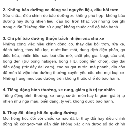
2. Không bảo dưỡng xe dùng sai nguyên liệu, dầu bôi trơn
Sửa chữa, điều chỉnh do bảo dưỡng xe không phù hợp, không bảo
dưỡng hay dùng nhiên liệu, dầu bôi trơn khác với những loại ghi
trong cuốn "Hướng dẫn sử dụng" không thuộc chế độ bảo hành.
3. Chi phí bảo dưỡng thuộc trách nhiệm của chủ xe
Những công việc hiệu chỉnh động cơ, thay dầu bôi trơn, rửa xe,
đánh bóng, thay bầu lọc, nước làm mát, dung dịch điện phân, ga
điều hòa, nhiên liệu, các loại dầu mỡ, chất phụ gia, bugi, cầu chì,
bóng đèn (trừ bóng halogen, bóng HID, bóng liền chóa), dây đai
dẫn động (trừ dây đai cam), cao su gạt nước, má phanh, đĩa côn
đã mòn là việc bảo dưỡng thường xuyên yêu cầu cho mọi loại xe.
Những hạng mục bảo dưỡng trên không thuộc chế độ bảo hành.
4. Tiếng động bình thường, xe rung, giảm giá trị tự nhiên
Tiếng động bình thường, xe rung, sự ăn mòn hay bị giảm giá trị tự
nhiên như ngả màu, biến dạng, tỳ vết, không được bảo hành.
5. Thay đổi đồng hồ đo quãng đường
Mọi hỏng hóc đối với chiếc xe nào đã bị thay đổi hay điều chỉnh
đồng hồ công-tơ-mét dẫn đến không xác định được số đo chính