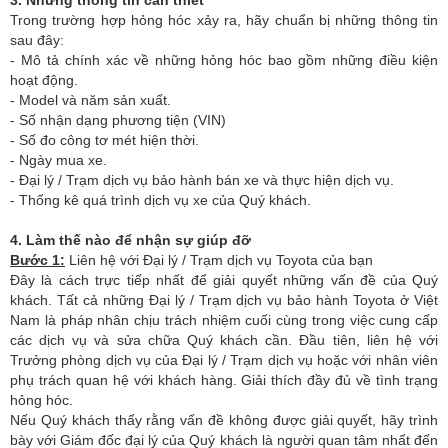
3. Những thông tin cần thiết
Trong trường hợp hỏng hóc xảy ra, hãy chuẩn bị những thông tin
sau đây:
- Mô tả chính xác về những hỏng hóc bao gồm những điều kiện
hoạt động.
- Model và năm sản xuất.
- Số nhận dạng phương tiện (VIN)
- Số đo công tơ mét hiện thời.
- Ngày mua xe.
- Ðại lý / Trạm dịch vụ bảo hành bán xe và thực hiện dịch vụ.
- Thống kê quá trình dịch vụ xe của Quý khách.
4. Làm thế nào để nhận sự giúp đỡ
Bước 1:
Liên hệ với Đại lý / Trạm dịch vụ Toyota của bạn
Đây là cách trực tiếp nhất để giải quyết những vấn đề của Quý
khách. Tất cả những Đại lý / Trạm dịch vụ bảo hành Toyota ở Việt
Nam là pháp nhân chịu trách nhiệm cuối cùng trong việc cung cấp
các dịch vụ và sửa chữa Quý khách cần. Ðầu tiên, liên hệ với
Trưởng phòng dịch vụ của Đại lý / Trạm dịch vụ hoặc với nhân viên
phụ trách quan hệ với khách hàng. Giải thích đầy đủ về tình trạng
hỏng hóc.
Nếu Quý khách thấy rằng vấn đề không được giải quyết, hãy trình
bày với Giám đốc đại lý của Quý khách là người quan tâm nhất đến