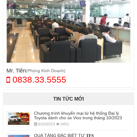
Mr. Tiên
(Phòng Kinh Doanh)
0838.33.5555
TIN TỨC MỚI
Chương trình khuyến mại từ hệ thống Đại lý
Toyota dành cho xe Vios trong tháng 10/2023
6/10/2023
3451
QUÀ TẶNG ĐẶC BIỆT TỪ 𝐓𝐅𝐒