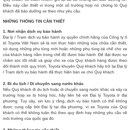
Ðiều này cần thiết vì trong một số trường hợp nó chứng tỏ Quý
khách đã bảo dưỡng xe theo như yêu cầu.
NHỮNG THÔNG TIN CẦN THIẾT
1. Nơi nhận dịch vụ bảo hành
Ðại lý / Trạm dịch vụ bảo hành ủy quyền chính hãng của Công ty ô
tô Toyota Việt Nam sẽ là nơi thực hiện những sửa chữa cần thiết,
sử dụng những phụ tùng mới hoặc những phụ tùng tái chế cho xe
của khách hàng nằm trong chế độ được bảo hành. Để đạt được sự
chăm sóc tốt nhất và giúp cho xe của Quý khách hàng được theo
dõi thành một quy trình, Toyota khuyên Quý khách hãy trở lại Đại lý
/ Trạm dịch vụ bảo hành đã thực hiện bán xe cho Quý khách.
2. Ði du lịch / Di chuyển sang nước khác
Nếu Quý khách đi du lịch hoặc di chuyển sang nước khác và xảy ra
trường hợp xe bị hỏng hóc, hãy liên hệ với Ðại lý Toyota ở địa
phương. Tuy vậy, xin lưu ý rằng, dịch vụ bảo hành có thể không
được cung cấp bởi Đại lý tại địa phương, vì xe Toyota của Quý
khách có thể không tuân thủ theo quy định hay những yêu cầu về
môi trường của quốc gia đó.