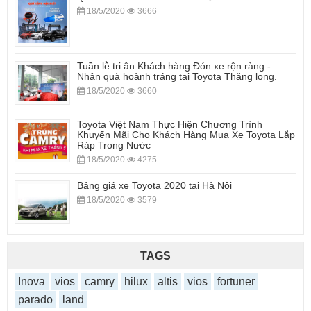
18/5/2020
3666
Tuần lễ tri ân Khách hàng Đón xe rộn ràng -
Nhận quà hoành tráng tại Toyota Thăng long.
18/5/2020
3660
Toyota Việt Nam Thực Hiện Chương Trình
Khuyến Mãi Cho Khách Hàng Mua Xe Toyota Lắp
Ráp Trong Nước
18/5/2020
4275
Bảng giá xe Toyota 2020 tại Hà Nội
18/5/2020
3579
TAGS
Inova
vios
camry
hilux
altis
vios
fortuner
parado
land