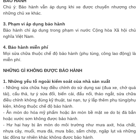
BẢO HÀNH
Chú ý: Bảo hành vẫn áp dụng khi xe được chuyển nhượng cho
những chủ xe khác.
3. Phạm vi áp dụng bảo hành
Bảo hành chỉ áp dụng trong phạm vi nước Cộng hòa Xã hội chủ
nghĩa Việt Nam.
4. Bảo hành miễn phí
Mọi sửa chữa thuộc chế độ bảo hành (phụ tùng, công lao động) là
miễn phí.
NHỮNG GÌ KHÔNG ĐƯỢC BẢO HÀNH
1. Những yếu tố ngoài kiểm soát của nhà sản xuất
- Những sửa chữa hay điều chỉnh do sử dụng sai (đua xe, chở quá
tải), cẩu thả, tự ý sửa đổi, biến cải, đấu nối, tháo ngắt, sửa chữa
điều chỉnh không đúng kỹ thuật, tai nạn, tự ý lắp thêm phụ tùng/phụ
kiện, không thuộc chế độ bảo hành.
- Ăn mòn do hóa mỹ phẩm hoặc ăn mòn bề mặt xe do bị đá bắn
hoặc xước sơn không được bảo hành.
- Hư hại hay bị ăn mòn do môi trường như mưa axit, hóa chất,
nhựa cây, muối, mưa đá, mưa bão, sấm chớp, ngập lụt và những
tác động tự nhiên khác không được bảo hành.