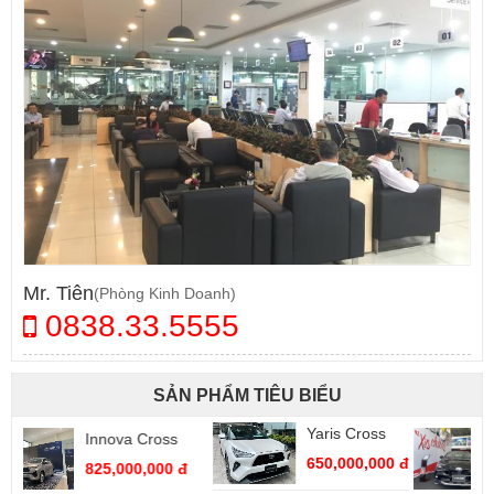
Mr. Tiên
(Phòng Kinh Doanh)
0838.33.5555
SẢN PHẨM TIÊU BIỂU
Yaris Cross
Vios 1.5G (CVT)
650,000,000 đ
545,000,000 đ