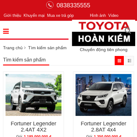
0838335555
Giới thiệu
Khuyến mại
Mua xe trả góp
Hình ảnh
Video
Trang chủ
Tìm kiếm sản phẩm
Chuyển động tiên phong
Tìm kiếm sản phẩm
Fortuner Legender
Fortuner Legender
2.4AT 4X2
2.8AT 4x4
Giá:
1,185,000,000 đ
Giá:
1,350,000,000 đ