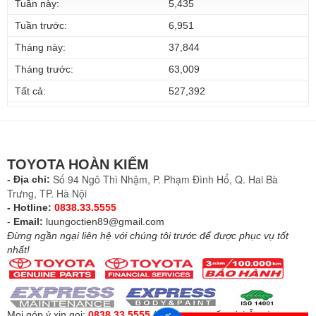
Tuần này:
5,435
Tuần trước:
6,951
Tháng này:
37,844
Tháng trước:
63,009
Tất cả:
527,392
TOYOTA HOÀN KIẾM
Số 94 Ngô Thì Nhậm, P. Phạm Đình Hổ, Q. Hai Bà
- Địa chỉ:
Trưng, TP. Hà Nội
- Hotline:
0838.33.5555
-
Email:
luungoctien89@gmail.com
Đừng ngần ngại liên hệ với chúng tôi trước để được phục vụ tốt
nhất!
Mọi góp ý xin gọi:
0838.33.5555
(
Để được tư vấn và hỗ trợ
)