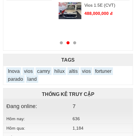
Vios 1.5E (CVT)
488,000,000 đ
TAGS
Inova
vios
camry
hilux
altis
vios
fortuner
parado
land
THỐNG KÊ TRUY CẬP
Đang online:
7
Hôm nay:
636
Hôm qua:
1,184