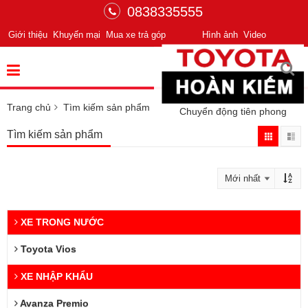
0838335555
Giới thiệu
Khuyến mại
Mua xe trả góp
Hình ảnh
Video
Trang chủ
Tìm kiếm sản phẩm
Chuyển động tiên phong
Tìm kiếm sản phẩm
XE TRONG NƯỚC
Toyota Vios
XE NHẬP KHẨU
Avanza Premio