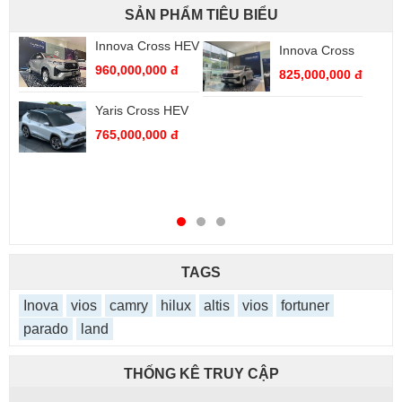
SẢN PHẨM TIÊU BIỂU
Innova Cross HEV
Innova Cross
960,000,000 đ
825,000,000 đ
Yaris Cross HEV
765,000,000 đ
TAGS
Inova
vios
camry
hilux
altis
vios
fortuner
parado
land
THỐNG KÊ TRUY CẬP