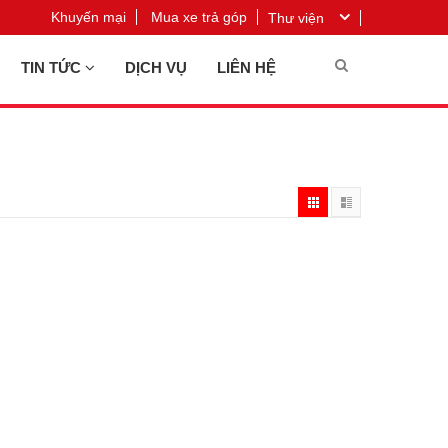
Khuyến mại
Mua xe trả góp
Thư viện
TIN TỨC
DỊCH VỤ
LIÊN HỆ