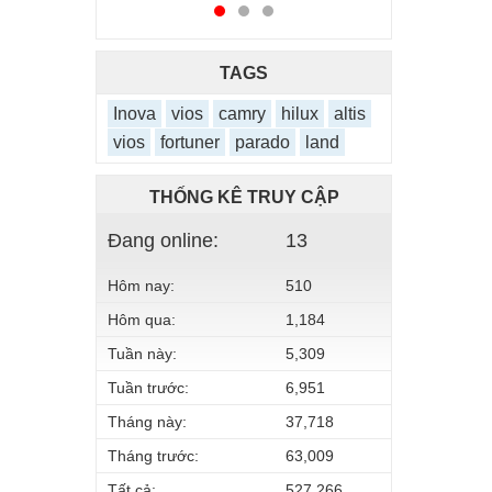
TAGS
Inova
vios
camry
hilux
altis
vios
fortuner
parado
land
THỐNG KÊ TRUY CẬP
Đang online:
13
Hôm nay:
510
Hôm qua:
1,184
Tuần này:
5,309
Tuần trước:
6,951
Tháng này:
37,718
Tháng trước:
63,009
Tất cả:
527,266