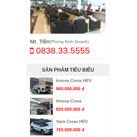
Mr. Tiên
(Phòng Kinh Doanh)
0838.33.5555
SẢN PHẨM TIÊU BIỂU
Innova Cross HEV
Yaris Cross
960,000,000 đ
650,000,000 đ
Innova Cross
Vios 1.5G (CVT)
825,000,000 đ
545,000,000 đ
Yaris Cross HEV
Vios 1.5E (CVT)
765,000,000 đ
488,000,000 đ