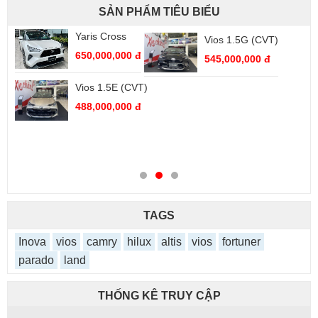
SẢN PHẨM TIÊU BIỂU
Yaris Cross
Vios 1.5G (CVT)
650,000,000 đ
545,000,000 đ
Vios 1.5E (CVT)
488,000,000 đ
TAGS
Inova
vios
camry
hilux
altis
vios
fortuner
parado
land
THỐNG KÊ TRUY CẬP