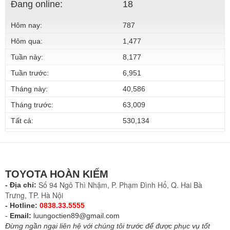
Đang online:
18
Hôm nay:
787
Hôm qua:
1,477
Tuần này:
8,177
Tuần trước:
6,951
Tháng này:
40,586
Tháng trước:
63,009
Tất cả:
530,134
TOYOTA HOÀN KIẾM
Số 94 Ngô Thì Nhậm, P. Phạm Đình Hổ, Q. Hai Bà
- Địa chỉ:
Trưng, TP. Hà Nội
- Hotline:
0838.33.5555
-
Email:
luungoctien89@gmail.com
Đừng ngần ngại liên hệ với chúng tôi trước để được phục vụ tốt