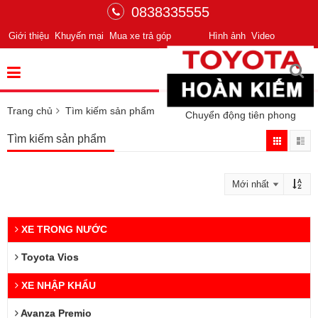
0838335555
Giới thiệu
Khuyến mại
Mua xe trả góp
Hình ảnh
Video
Trang chủ
Tìm kiếm sản phẩm
Chuyển động tiên phong
Tìm kiếm sản phẩm
XE TRONG NƯỚC
Toyota Vios
XE NHẬP KHẨU
Avanza Premio