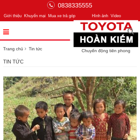
0838335555
Giới thiệu
Khuyến mại
Mua xe trả góp
Hình ảnh
Video
Trang chủ
Tin tức
Chuyển động tiên phong
TIN TỨC