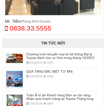
Mr. Tiên
(Phòng Kinh Doanh)
0838.33.5555
TIN TỨC MỚI
Chương trình khuyến mại từ hệ thống Đại lý
Toyota dành cho xe Vios trong tháng 10/2023
6/10/2023
3455
QUÀ TẶNG ĐẶC BIỆT TỪ 𝐓𝐅𝐒
18/5/2020
3669
Tuần lễ tri ân Khách hàng Đón xe rộn ràng -
Nhận quà hoành tráng tại Toyota Thăng long.
18/5/2020
3666