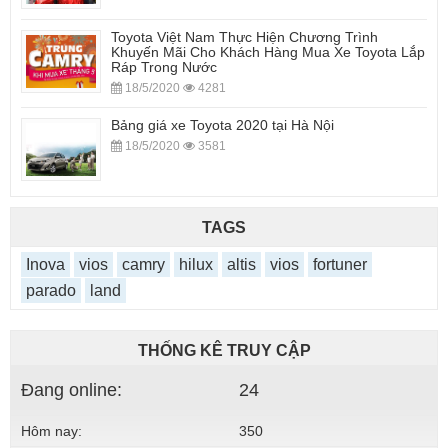
Toyota Việt Nam Thực Hiện Chương Trình
Khuyến Mãi Cho Khách Hàng Mua Xe Toyota Lắp
Ráp Trong Nước
18/5/2020
4281
Bảng giá xe Toyota 2020 tại Hà Nội
18/5/2020
3581
TAGS
Inova
vios
camry
hilux
altis
vios
fortuner
parado
land
THỐNG KÊ TRUY CẬP
Đang online:
24
Hôm nay:
350