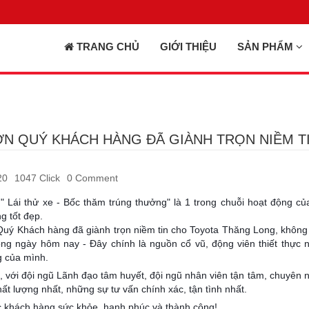
TRANG CHỦ
GIỚI THIỆU
SẢN PHẨM
N QUÝ KHÁCH HÀNG ĐÃ GIÀNH TRỌN NIỀM T
20
1047 Click
0 Comment
 " Lái thử xe - Bốc thăm trúng thưởng" là 1 trong chuỗi hoạt động 
g tốt đẹp.
ý Khách hàng đã giành trọn niềm tin cho Toyota Thăng Long, không qu
ng ngày hôm nay - Đây chính là nguồn cổ vũ, động viên thiết thực 
g của mình.
, với đội ngũ Lãnh đạo tâm huyết, đội ngũ
nhân viên tận tâm, chuyên 
hất lượng nhất, những sự tư vấn chính xác, tận tình nhất.
c khách hàng sức khỏe, hạnh phúc và thành công!