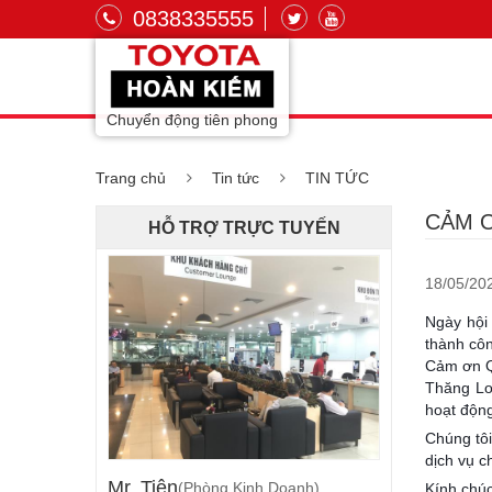
0838335555
Chuyển động tiên phong
Trang chủ
Tin tức
TIN TỨC
CẢM Ơ
HỖ TRỢ TRỰC TUYẾN
18/05/20
Ngày hội
thành côn
Cảm ơn Qu
Thăng Lo
hoạt độn
Chúng tôi
dịch vụ c
Mr. Tiên
(Phòng Kinh Doanh)
Kính chú