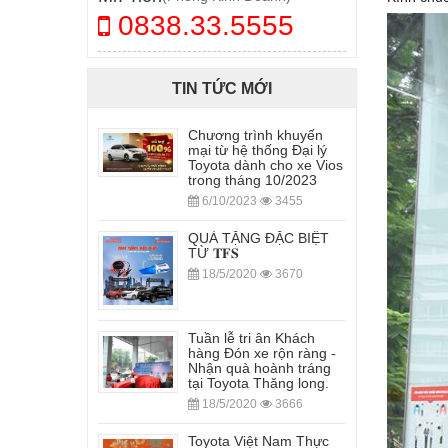
0838.33.5555
TIN TỨC MỚI
Chương trình khuyến
mại từ hệ thống Đại lý
Toyota dành cho xe Vios
trong tháng 10/2023
6/10/2023
3455
QUÀ TẶNG ĐẶC BIỆT
TỪ 𝐓𝐅𝐒
18/5/2020
3670
Tuần lễ tri ân Khách
hàng Đón xe rộn ràng -
Nhận quà hoành tráng
tại Toyota Thăng long.
18/5/2020
3666
Toyota Việt Nam Thực