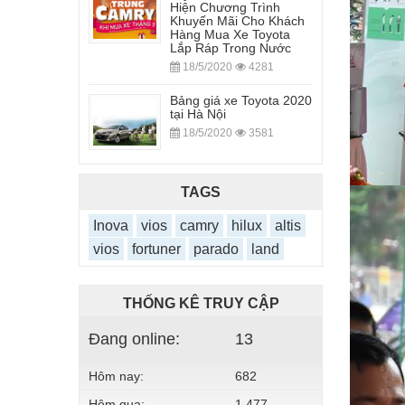
Hiện Chương Trình
Khuyến Mãi Cho Khách
Hàng Mua Xe Toyota
Lắp Ráp Trong Nước
18/5/2020
4281
Bảng giá xe Toyota 2020
tại Hà Nội
18/5/2020
3581
TAGS
Inova
vios
camry
hilux
altis
vios
fortuner
parado
land
THỐNG KÊ TRUY CẬP
Đang online:
13
Hôm nay:
682
Hôm qua:
1,477