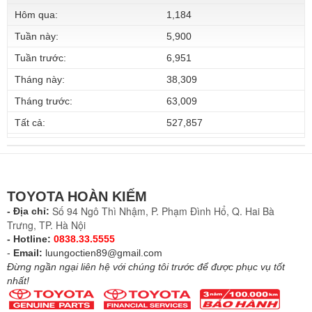
Hôm qua:
1,184
Tuần này:
5,900
Tuần trước:
6,951
Tháng này:
38,309
Tháng trước:
63,009
Tất cả:
527,857
TOYOTA HOÀN KIẾM
Số 94 Ngô Thì Nhậm, P. Phạm Đình Hổ, Q. Hai Bà
- Địa chỉ:
Trưng, TP. Hà Nội
- Hotline:
0838.33.5555
-
Email:
luungoctien89@gmail.com
Đừng ngần ngại liên hệ với chúng tôi trước để được phục vụ tốt
nhất!