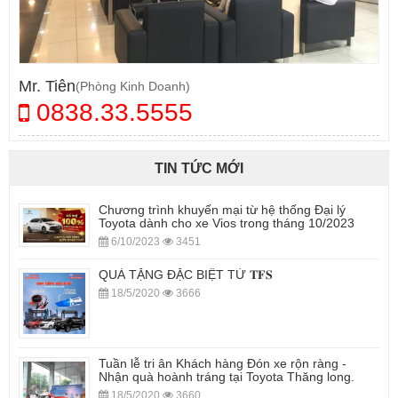
Mr. Tiên
(Phòng Kinh Doanh)
0838.33.5555
TIN TỨC MỚI
Chương trình khuyến mại từ hệ thống Đại lý
Toyota dành cho xe Vios trong tháng 10/2023
6/10/2023
3451
QUÀ TẶNG ĐẶC BIỆT TỪ 𝐓𝐅𝐒
18/5/2020
3666
Tuần lễ tri ân Khách hàng Đón xe rộn ràng -
Nhận quà hoành tráng tại Toyota Thăng long.
18/5/2020
3660