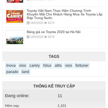
Toyota Việt Nam Thực Hiện Chương Trình
Khuyến Mãi Cho Khách Hàng Mua Xe Toyota Lắp
Ráp Trong Nước
18/5/2020
4275
Bảng giá xe Toyota 2020 tại Hà Nội
18/5/2020
3578
TAGS
Inova
vios
camry
hilux
altis
vios
fortuner
parado
land
THỐNG KÊ TRUY CẬP
Đang online:
11
Hôm nay:
1,101