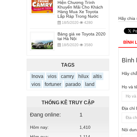
Hiện Chương Trình
Khuyến Mãi Cho Khách
Hàng Mua Xe Toyota
Lắp Ráp Trong Nước
Hãy chia 
18/5/2020
4280
Bảng giá xe Toyota 2020
tại Hà Nội
BÌNH 
18/5/2020
3580
Bình 
TAGS
Hãy chắ
Inova
vios
camry
hilux
altis
vios
fortuner
parado
land
Họ và t
THỐNG KÊ TRUY CẬP
Địa chỉ
Đang online:
1
Hôm nay:
1,410
Nội dun
Hôm qua:
1,114