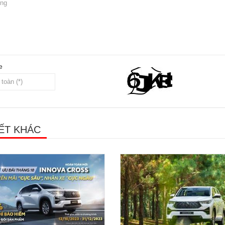
e
IẾT KHÁC