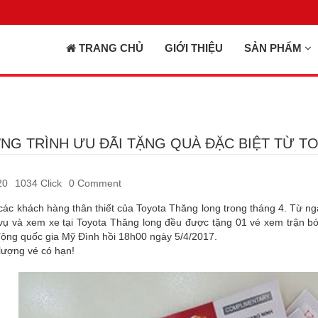
TRANG CHỦ
GIỚI THIỆU
SẢN PHẨM
G TRÌNH ƯU ĐÃI TẶNG QUÀ ĐẶC BIỆT TỪ T
20
1034 Click
0 Comment
 các khách hàng thân thiết của Toyota Thăng long trong tháng 4. Từ n
vụ và xem xe tại Toyota Thăng long đều được tặng 01 vé xem trận bó
động quốc gia Mỹ Đình hồi 18h00 ngày 5/4/2017.
lượng vé có hạn!