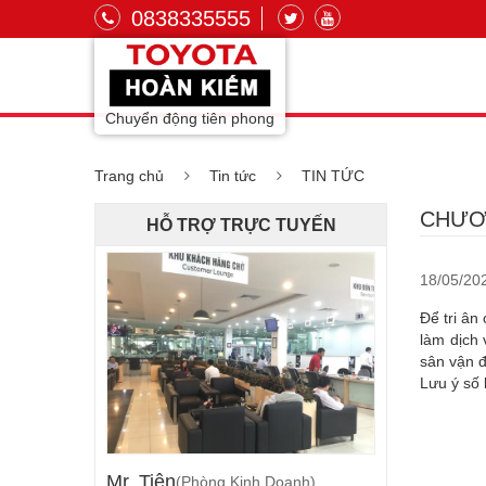
0838335555
Chuyển động tiên phong
Trang chủ
Tin tức
TIN TỨC
CHƯƠN
HỖ TRỢ TRỰC TUYẾN
18/05/20
Để tri ân
làm dịch 
sân vận 
Lưu ý số 
Mr. Tiên
(Phòng Kinh Doanh)