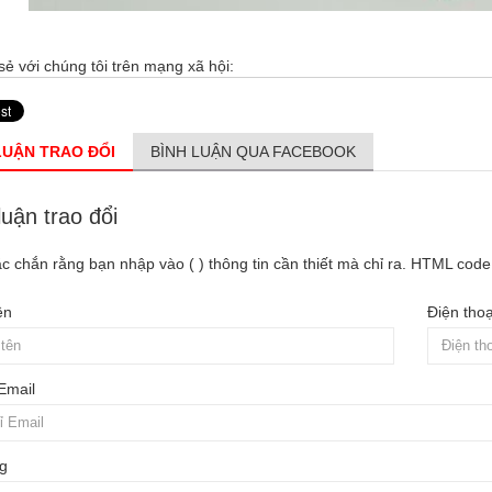
sẻ với chúng tôi trên mạng xã hội:
LUẬN TRAO ĐỔI
BÌNH LUẬN QUA FACEBOOK
luận trao đổi
c chắn rằng bạn nhập vào ( ) thông tin cần thiết mà chỉ ra. HTML cod
ên
Điện thoạ
 Email
g