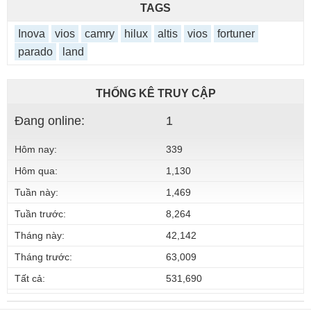
TAGS
Inova
vios
camry
hilux
altis
vios
fortuner
parado
land
THỐNG KÊ TRUY CẬP
Đang online:
1
Hôm nay:
339
Hôm qua:
1,130
Tuần này:
1,469
Tuần trước:
8,264
Tháng này:
42,142
Tháng trước:
63,009
Tất cả:
531,690