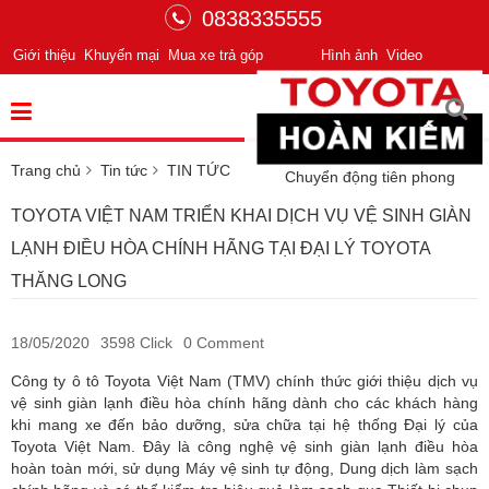
0838335555
Giới thiệu
Khuyến mại
Mua xe trả góp
Hình ảnh
Video
Trang chủ
Tin tức
TIN TỨC
Chuyển động tiên phong
TOYOTA VIỆT NAM TRIỂN KHAI DỊCH VỤ VỆ SINH GIÀN
LẠNH ĐIỀU HÒA CHÍNH HÃNG TẠI ĐẠI LÝ TOYOTA
THĂNG LONG
18/05/2020
3598 Click
0 Comment
Công ty ô tô Toyota Việt Nam (TMV) chính thức giới thiệu dịch vụ
vệ sinh giàn lạnh điều hòa chính hãng dành cho các khách hàng
khi mang xe đến bảo dưỡng, sửa chữa tại hệ thống Đại lý của
Toyota Việt Nam. Đây là công nghệ vệ sinh giàn lạnh điều hòa
hoàn toàn mới, sử dụng Máy vệ sinh tự động, Dung dịch làm sạch