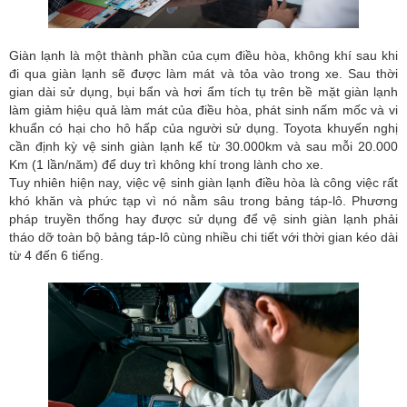
Giàn lạnh là một thành phần của cụm điều hòa, không khí sau khi
đi qua giàn lạnh sẽ được làm mát và tỏa vào trong xe. Sau thời
gian dài sử dụng, bụi bẩn và hơi ẩm tích tụ trên bề mặt giàn lạnh
làm giảm hiệu quả làm mát của điều hòa, phát sinh nấm mốc và vi
khuẩn có hại cho hô hấp của người sử dụng. Toyota khuyến nghị
cần định kỳ vệ sinh giàn lạnh kể từ 30.000km và sau mỗi 20.000
Km (1 lần/năm) để duy trì không khí trong lành cho xe.
Tuy nhiên hiện nay, việc vệ sinh giàn lạnh điều hòa là công việc rất
khó khăn và phức tạp vì nó nằm sâu trong bảng táp-lô. Phương
pháp truyền thống hay được sử dụng để vệ sinh giàn lạnh phải
tháo dỡ toàn bộ bảng táp-lô cùng nhiều chi tiết với thời gian kéo dài
từ 4 đến 6 tiếng.