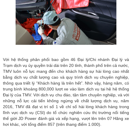
Với hệ thống phân phối bao gồm 46 Đại lý/Chi nhánh Đại lý và
Trạm dịch vụ ủy quyền trải dài trên 20 tỉnh, thành phố trên cả nước,
TMV luôn nỗ lực mang đến cho khách hàng sự hài lòng cao nhất
bằng dịch vụ chất lượng cao và quy trình dịch vụ chuyên nghiệp,
thông qua triết lý “Khách hàng là trên hết”. Nhờ vậy, hàng năm, có
trung bình khoảng 800,000 lượt xe vào làm dịch vụ tại hệ hệ thống
Đại lý của TMV. Với dịch vụ chu đáo, tận tâm chuyên nghiệp, và với
những nỗ lực cải tiến không ngừng về chất lượng dịch vụ, năm
2016, TMV đã đạt vị trí số 1 về chỉ số hài lòng khách hàng trong
lĩnh vực dịch vụ (CSI) do tổ chức nghiên cứu thị trường nổi tiếng
thế giới JD Power đánh giá và xếp hạng, vượt lên trên 07 Hãng xe
hơi khác, với tổng điểm 857 (trên thang điểm 1.000).