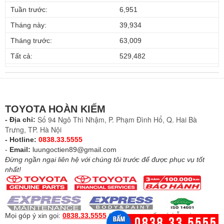
Tuần trước:
6,951
Tháng này:
39,934
Tháng trước:
63,009
Tất cả:
529,482
TOYOTA HOÀN KIẾM
Số 94 Ngô Thì Nhậm, P. Phạm Đình Hổ, Q. Hai Bà
- Địa chỉ:
Trưng, TP. Hà Nội
- Hotline:
0838.33.5555
-
Email:
luungoctien89@gmail.com
Đừng ngần ngại liên hệ với chúng tôi trước để được phục vụ tốt
nhất!
Mọi góp ý xin gọi:
0838.33.5555
(
Để được tư vấn và hỗ trợ
)