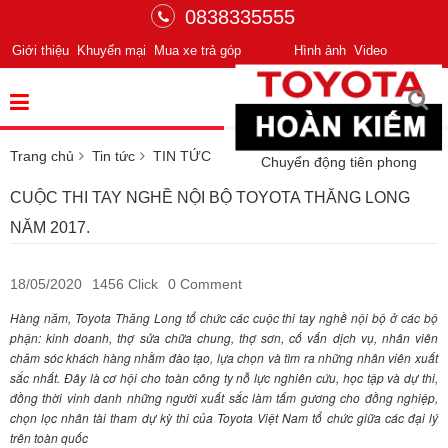
0838335555
Giới thiệu
Khuyến mại
Mua xe trả góp
Hình ảnh
Video
Trang chủ
Tin tức
TIN TỨC
Chuyển động tiên phong
CUỘC THI TAY NGHỀ NỘI BỘ TOYOTA THĂNG LONG
NĂM 2017.
18/05/2020
1456 Click
0 Comment
Hàng năm, Toyota Thăng Long tổ chức các cuộc thi tay nghề nội bộ ở các bộ
phận: kinh doanh, thợ sửa chữa chung, thợ sơn, cố vấn dịch vụ, nhân viên
chăm sóc khách hàng nhằm đào tạo, lựa chọn và tìm ra những nhân viên xuất
sắc nhất. Đây là cơ hội cho toàn công ty nỗ lực nghiên cứu, học tập và dự thi,
đồng thời vinh danh những người xuất sắc làm tấm gương cho đồng nghiệp,
chọn lọc nhân tài tham dự kỳ thi của Toyota Việt Nam tổ chức giữa các đại lý
trên toàn quốc