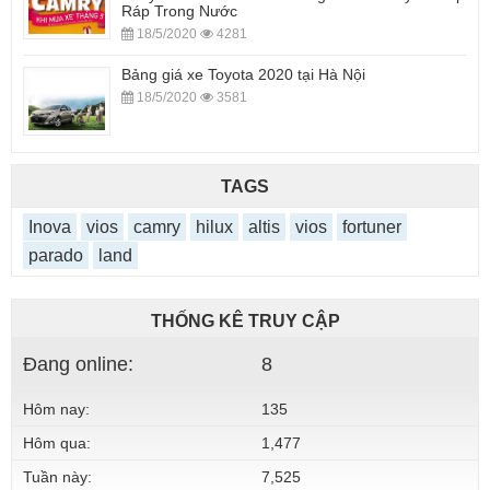
Ráp Trong Nước
18/5/2020
4281
Bảng giá xe Toyota 2020 tại Hà Nội
18/5/2020
3581
TAGS
Inova
vios
camry
hilux
altis
vios
fortuner
parado
land
THỐNG KÊ TRUY CẬP
Đang online:
8
Hôm nay:
135
Hôm qua:
1,477
Tuần này:
7,525