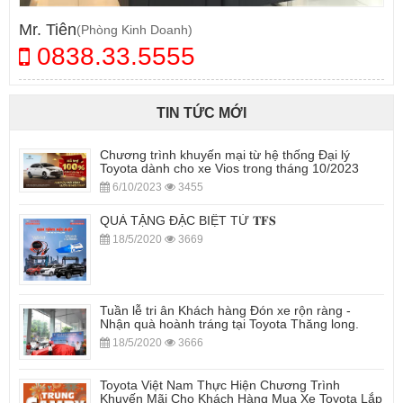
Mr. Tiên
(Phòng Kinh Doanh)
0838.33.5555
TIN TỨC MỚI
Chương trình khuyến mại từ hệ thống Đại lý
Toyota dành cho xe Vios trong tháng 10/2023
6/10/2023
3455
QUÀ TẶNG ĐẶC BIỆT TỪ 𝐓𝐅𝐒
18/5/2020
3669
Tuần lễ tri ân Khách hàng Đón xe rộn ràng -
Nhận quà hoành tráng tại Toyota Thăng long.
18/5/2020
3666
Toyota Việt Nam Thực Hiện Chương Trình
Khuyến Mãi Cho Khách Hàng Mua Xe Toyota Lắp